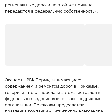
региональные дороги по этой же причине
передаются в федеральную собственность».
Эксперты РБК Пермь, занимающиеся
РБК Компании
РБК Компании
содержанием и ремонтом дорог в Прикамье,
Крупнейшие производители и
Страховые к
говорили, что от передачи автомагистралей в
продавцы медийной продукции
присутствую
федеральное ведение выигрывают подрядные
Ознакомьтесь с информацией в каталоге
Посмотрите в ката
организации. По словам председателя
правления компании «Сити-групп» Александра