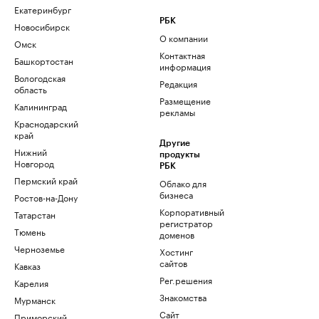
Екатеринбург
РБК
Новосибирск
О компании
Омск
Контактная
Башкортостан
информация
Вологодская
Редакция
область
Размещение
Калининград
рекламы
Краснодарский
край
Другие
Нижний
продукты
Новгород
РБК
Пермский край
Облако для
бизнеса
Ростов-на-Дону
Корпоративный
Татарстан
регистратор
Тюмень
доменов
Черноземье
Хостинг
сайтов
Кавказ
Рег.решения
Карелия
Знакомства
Мурманск
Сайт
Приморский