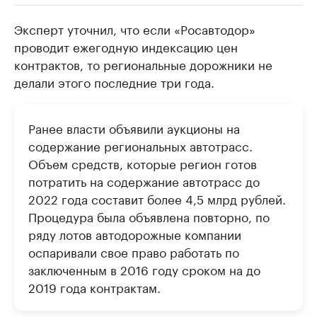
Эксперт уточнил, что если «Росавтодор»
РБК Компании
РБК Компании
проводит ежегодную индексацию цен
Крупные организации в
Крупнейшие
контрактов, то региональные дорожники не
нефтегазовой промышленности
недвижимос
делали этого последние три года.
Найдите и проверьте данные в каталоге
Посмотрите данные
Ранее власти объявили аукционы на
содержание региональных автотрасс.
Объем средств, которые регион готов
потратить на содержание автотрасс до
2022 года составит более 4,5 млрд рублей.
Процедура была объявлена повторно, по
ряду лотов автодорожные компании
оспаривали свое право работать по
заключенным в 2016 году сроком на до
2019 года контрактам.