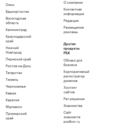
О компании
Омск
Контактная
Башкортостан
информация
Вологодская
Редакция
область
Размещение
Калининград
рекламы
Краснодарский
край
Другие
Нижний
продукты
Новгород
РБК
Пермский край
Облако для
бизнеса
Ростов-на-Дону
Корпоративный
Татарстан
регистратор
Тюмень
доменов
Черноземье
Хостинг
сайтов
Кавказ
Рег.решения
Карелия
Знакомства
Мурманск
Сайт
Приморский
знакомств
край
podbor.ru