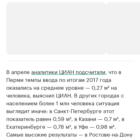
В апреле
РБК Компании
аналитики ЦИАН подсчитали
, что в
РБК Компании
Перми темпы ввода по итогам 2017 года
Крупнейшие производители и
Страховые к
оказались на среднем уровне — 0,27 м² на
продавцы медийной продукции
присутствую
человека, выяснил ЦИАН. В других городах с
Ознакомьтесь с информацией в каталоге
Посмотрите в ката
населением более 1 млн человека ситуация
выглядит иначе: в Санкт-Петербурге этот
показатель равен 0,59 м², в Казани — 0,7 м²​, в
Екатеринбурге — 0,78 м², в Уфе — 0,98 м².
Самые высокие результаты — в Ростове-на-Дону