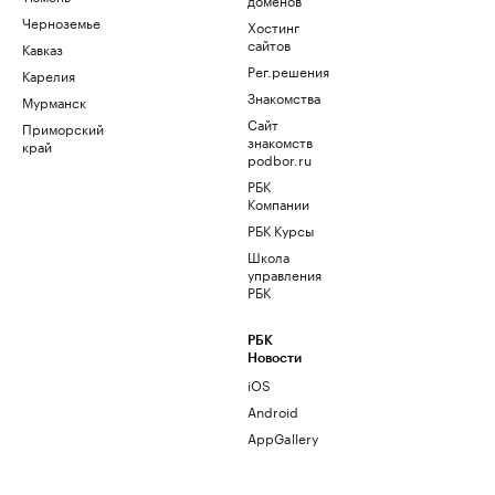
Черноземье
Хостинг
сайтов
Кавказ
Рег.решения
Карелия
Знакомства
Мурманск
Сайт
Приморский
знакомств
край
podbor.ru
РБК
Компании
РБК Курсы
Школа
управления
РБК
РБК
Новости
iOS
Android
AppGallery