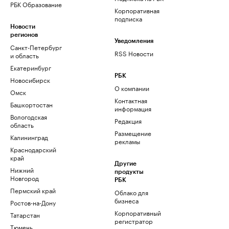
РБК Образование
Корпоративная
подписка
Новости
регионов
Уведомления
Санкт-Петербург
RSS Новости
и область
Екатеринбург
РБК
Новосибирск
О компании
Омск
Контактная
Башкортостан
информация
Вологодская
Редакция
область
Размещение
Калининград
рекламы
Краснодарский
край
Другие
Нижний
продукты
Новгород
РБК
Пермский край
Облако для
бизнеса
Ростов-на-Дону
Корпоративный
Татарстан
регистратор
Тюмень
доменов