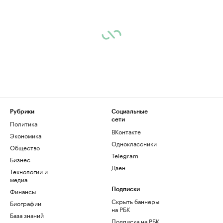
Рубрики
Социальные
сети
Политика
ВКонтакте
Экономика
Одноклассники
Общество
Telegram
Бизнес
Дзен
Технологии и
медиа
Финансы
Подписки
Скрыть баннеры
Биографии
на РБК
База знаний
Подписка на РБК