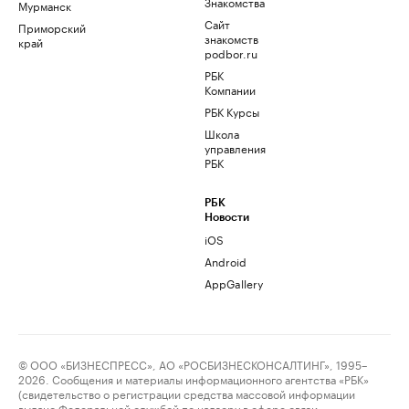
Знакомства
Мурманск
Сайт
Приморский
знакомств
край
podbor.ru
РБК
Компании
РБК Курсы
Школа
управления
РБК
РБК
Новости
iOS
Android
AppGallery
© ООО «БИЗНЕСПРЕСС», АО «РОСБИЗНЕСКОНСАЛТИНГ», 1995–
2026. Сообщения и материалы информационного агентства «РБК»
(свидетельство о регистрации средства массовой информации
выдано Федеральной службой по надзору в сфере связи,