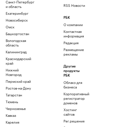
Санкт-Петербург
RSS Новости
и область
Екатеринбург
РБК
Новосибирск
О компании
Омск
Контактная
Башкортостан
информация
Вологодская
Редакция
область
Размещение
Калининград
рекламы
Краснодарский
край
Другие
Нижний
продукты
Новгород
РБК
Пермский край
Облако для
бизнеса
Ростов-на-Дону
Корпоративный
Татарстан
регистратор
Тюмень
доменов
Черноземье
Хостинг
сайтов
Кавказ
Рег.решения
Карелия