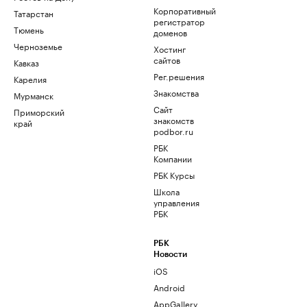
Корпоративный
Татарстан
регистратор
Тюмень
доменов
Черноземье
Хостинг
сайтов
Кавказ
Рег.решения
Карелия
Знакомства
Мурманск
Сайт
Приморский
знакомств
край
podbor.ru
РБК
Компании
РБК Курсы
Школа
управления
РБК
РБК
Новости
iOS
Android
AppGallery