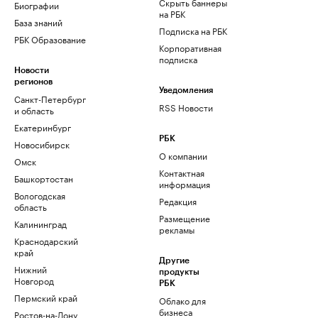
Скрыть баннеры
Биографии
на РБК
База знаний
Подписка на РБК
РБК Образование
Корпоративная
подписка
Новости
регионов
Уведомления
Санкт-Петербург
RSS Новости
и область
Екатеринбург
РБК
Новосибирск
О компании
Омск
Контактная
Башкортостан
информация
Вологодская
Редакция
область
Размещение
Калининград
рекламы
Краснодарский
край
Другие
Нижний
продукты
Новгород
РБК
Пермский край
Облако для
бизнеса
Ростов-на-Дону