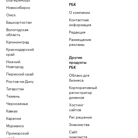
РБК
Новосибирск
О компании
Омск
Контактная
Башкортостан
информация
Вологодская
Редакция
область
Размещение
Калининград
рекламы
Краснодарский
край
Другие
Нижний
продукты
Новгород
РБК
Пермский край
Облако для
бизнеса
Ростов-на-Дону
Корпоративный
Татарстан
регистратор
Тюмень
доменов
Черноземье
Хостинг
сайтов
Кавказ
Рег.решения
Карелия
Знакомства
Мурманск
Сайт
Приморский
знакомств
край