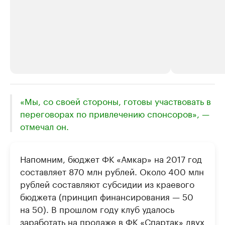
РБК Компании
«Мы, со своей стороны, готовы участвовать в
РБК Компании
переговорах по привлечению спонсоров», —
Крупнейшие производители и
Страховые к
отмечал он.
продавцы медийной продукции
присутствую
Ознакомьтесь с информацией в каталоге
Посмотрите в ката
Напомним, бюджет ФК «Амкар» на 2017 год
составляет 870 млн рублей. Около 400 млн
рублей составляют субсидии из краевого
бюджета (принцип финансирования — 50
на 50). В прошлом году клуб удалось
заработать на продаже в ФК «Спартак» двух