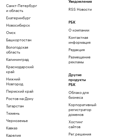
Уведомления
Санкт-Петербург
RSS Новости
и область
Екатеринбург
РБК
Новосибирск
О компании
Омск
Контактная
Башкортостан
информация
Вологодская
Редакция
область
Размещение
Калининград
рекламы
Краснодарский
край
Другие
Нижний
продукты
Новгород
РБК
Пермский край
Облако для
бизнеса
Ростов-на-Дону
Корпоративный
Татарстан
регистратор
Тюмень
доменов
Черноземье
Хостинг
сайтов
Кавказ
Рег.решения
Карелия