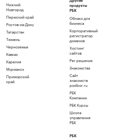
Другие
Нижний
продукты
Новгород
РБК
Пермский край
Облако для
бизнеса
Ростов-на-Дону
Корпоративный
Татарстан
регистратор
Тюмень
доменов
Черноземье
Хостинг
сайтов
Кавказ
Рег.решения
Карелия
Знакомства
Мурманск
Сайт
Приморский
знакомств
край
podbor.ru
РБК
Компании
РБК Курсы
Школа
управления
РБК
РБК