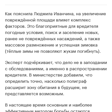
Как пояснила Людмила Иванчина, на увеличение
РБК Компании
РБК Компании
повреждённой площади влияет комплекс
Крупнейшие производители и
Страховые к
факторов. Это благоприятные для вредителя
продавцы медийной продукции
присутствую
погодные условия, поиск и заселение новых,
Ознакомьтесь с информацией в каталоге
Посмотрите в ката
ранее не повреждённых насаждений, а также
массовое размножение и успешная зимовка
(тёплые зимы не позволяют жукам погибнуть).
Эксперт подчёркивает, что дело не в запоздании
с обследованиями, а именно в распространении
вредителя. В министерстве добавили, что
определить точно, насколько полиграф
расширит зону обитания в будущем, не
представляется возможным.
В настоящее время основным и наиболее
эффективным методом борьбы остаются