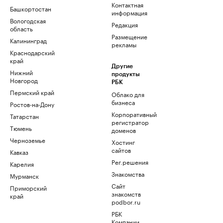
Контактная
Башкортостан
информация
Вологодская
Редакция
область
Размещение
Калининград
рекламы
Краснодарский
край
Другие
Нижний
продукты
Новгород
РБК
Пермский край
Облако для
бизнеса
Ростов-на-Дону
Корпоративный
Татарстан
регистратор
Тюмень
доменов
Черноземье
Хостинг
сайтов
Кавказ
Рег.решения
Карелия
Знакомства
Мурманск
Сайт
Приморский
знакомств
край
podbor.ru
РБК
Компании