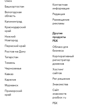
Омск
Контактная
Башкортостан
информация
Вологодская
Редакция
область
Размещение
Калининград
рекламы
Краснодарский
край
Другие
Нижний
продукты
Новгород
РБК
Пермский край
Облако для
бизнеса
Ростов-на-Дону
Корпоративный
Татарстан
регистратор
Тюмень
доменов
Черноземье
Хостинг
сайтов
Кавказ
Рег.решения
Карелия
Знакомства
Мурманск
Сайт
Приморский
знакомств
край
podbor.ru
РБК