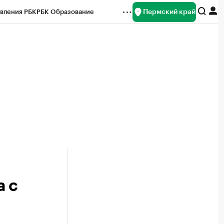
Пермский край
вления РБК
РБК Образование
редитные рейтинги
Франшизы
Газета
ок наличной валюты
а с