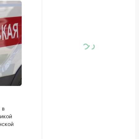
 в
тикой
нской