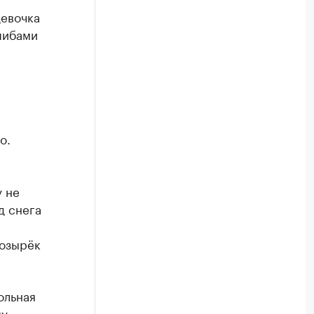
девочка
шибами
о.
у не
д снега
козырёк
ольная
му