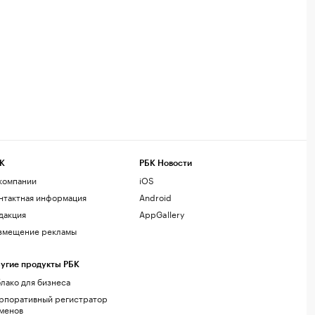
К
РБК Новости
компании
iOS
нтактная информация
Android
дакция
AppGallery
змещение рекламы
угие продукты РБК
лако для бизнеса
рпоративный регистратор
менов