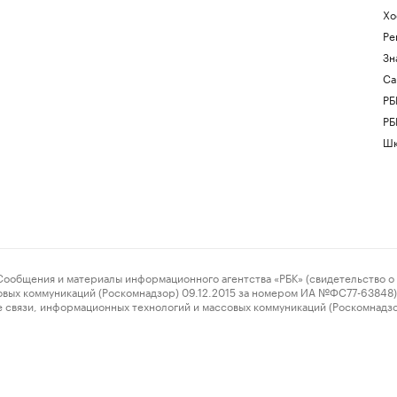
Хо
Ре
Зн
Са
РБ
РБ
Шк
ения и материалы информационного агентства «РБК» (свидетельство о 
овых коммуникаций (Роскомнадзор) 09.12.2015 за номером ИА №ФС77-63848) 
 связи, информационных технологий и массовых коммуникаций (Роскомнадз