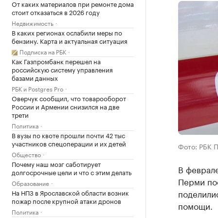
От каких материалов при ремонте дома
стоит отказаться в 2026 году
Недвижимость
В каких регионах ослабили меры по
бензину. Карта и актуальная ситуация
Подписка на РБК
Как Газпромбанк перешел на
российскую систему управления
базами данных
РБК и Postgres Pro
Оверчук сообщил, что товарооборот
России и Армении снизился на две
трети
Политика
В вузы по квоте прошли почти 42 тыс
участников спецоперации и их детей
Фото: РБК 
Общество
Почему наш мозг саботирует
В феврале
долгосрочные цели и что с этим делать
Перми пос
Образование
поделили
На НПЗ в Ярославской области возник
пожар после крупной атаки дронов
помощи.
Политика