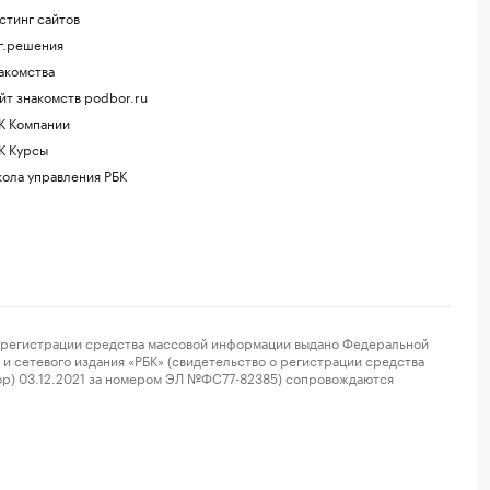
стинг сайтов
г.решения
акомства
йт знакомств podbor.ru
К Компании
К Курсы
ола управления РБК
регистрации средства массовой информации выдано Федеральной
и сетевого издания «РБК» (свидетельство о регистрации средства
ор) 03.12.2021 за номером ЭЛ №ФС77-82385) сопровождаются