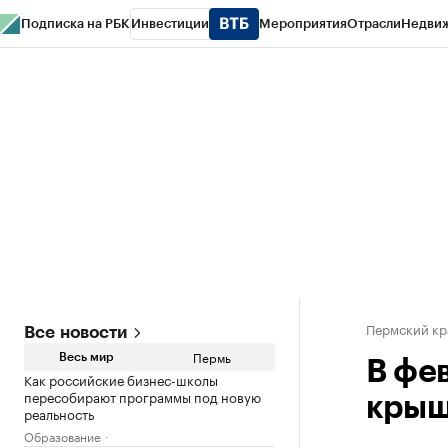
Подписка на РБК
Инвестиции
Мероприятия
Отрасли
Недви
РБК Курсы
РБК Life
Тренды
Визионеры
Национальные проекты
Горо
Спецпроекты СПб
Конференции СПб
Спецпроекты
Проверка конт
Пермский кр
Все новости
Пермь
Весь мир
В фев
Как российские бизнес-школы
пересобирают программы под новую
крыш
реальность
Образование