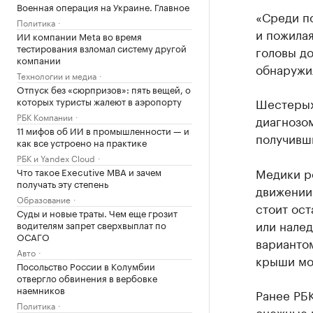
Военная операция на Украине. Главное
«Среди по
Политика
и пожила
ИИ компании Meta во время
тестирования взломал систему другой
головы до
компании
обнаружи
Технологии и медиа
Отпуск без «сюрпризов»: пять вещей, о
которых туристы жалеют в аэропорту
Шестерых,
РБК Компании
диагнозом
11 мифов об ИИ в промышленности — и
получивш
как все устроено на практике
РБК и Yandex Cloud
Медики р
Что такое Executive MBA и зачем
получать эту степень
движении 
Образование
стоит ост
Суды и новые траты. Чем еще грозит
или налед
водителям запрет сверхвыплат по
ОСАГО
варианто
Авто
крыши мо
Посольство России в Колумбии
отвергло обвинения в вербовке
наемников
Ранее РБ
Политика
снежные 