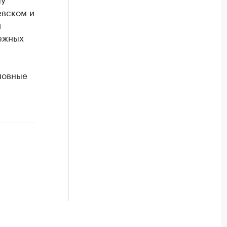
евском и
й
ежных
ловные