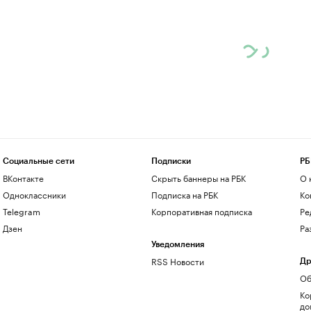
Социальные сети
Подписки
РБ
ВКонтакте
Скрыть баннеры на РБК
О 
Одноклассники
Подписка на РБК
Ко
Telegram
Корпоративная подписка
Ре
Дзен
Ра
Уведомления
RSS Новости
Др
Об
Ко
до