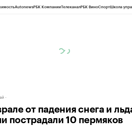
жимость
Autonews
РБК Компании
Телеканал
РБК Вино
Спорт
Школа упра
д
Стиль
Крипто
РБК Бизнес-среда
Дискуссионный клуб
Исследования
К
рагентов
Политика
Экономика
Бизнес
Технологии и медиа
Финансы
Рын
ай
рале от падения снега и льд
и пострадали 10 пермяков