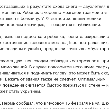
страдавших в результате схода снега — двухлетняя 
я женщина. Ребенок с черепно-мозговой травмой и у
ставлен в больницу. У 72-летней женщины медики
ли перелом ключицы», — говорится в публикации.
 включая подростка и ребенка, госпитализировали с
 «сотрясение головного мозга». Двое пострадавших,
ие ссадины и ушибы, предпочли лечиться амбулаторн
екомендуют пешеходам соблюдать осторожность при
мимо зданий. В случае подозрительного шума сверх
анавливаться и поднимать голову: это может быть схо
и. Бежать от здания также не следует. Оптимальным
м поведения считается быстро прижаться к стене — 
жет стать укрытием.
К Пермь
сообщал
, что в Чусовом 15 февраля на ул. Шк
и ледяные массы сошли с крыши дома на ребёнка. Е