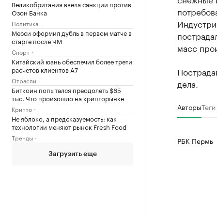
Великобритания ввела санкции против
потребова
Озон Банка
Индустри
Политика
Месси оформил дубль в первом матче в
пострада
старте после ЧМ
масс прои
Спорт
Китайский юань обеспечил более трети
расчетов клиентов А7
Пострада
Отрасли
дела.
Биткоин попытался преодолеть $65
тыс. Что произошло на крипторынке
Авторы
Теги
Крипто
Не яблоко, а предсказуемость: как
технологии меняют рынок Fresh Food
Тренды
РБК Пермь
Загрузить еще