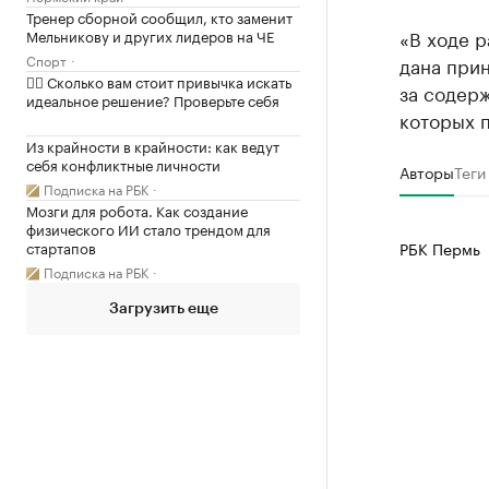
Тренер сборной сообщил, кто заменит
«В ходе р
Мельникову и других лидеров на ЧЕ
Спорт
дана прин
✍🏻 Сколько вам стоит привычка искать
за содерж
идеальное решение? Проверьте себя
которых п
Из крайности в крайности: как ведут
себя конфликтные личности
Авторы
Теги
Подписка на РБК
Мозги для робота. Как создание
физического ИИ стало трендом для
стартапов
РБК Пермь
Подписка на РБК
Загрузить еще