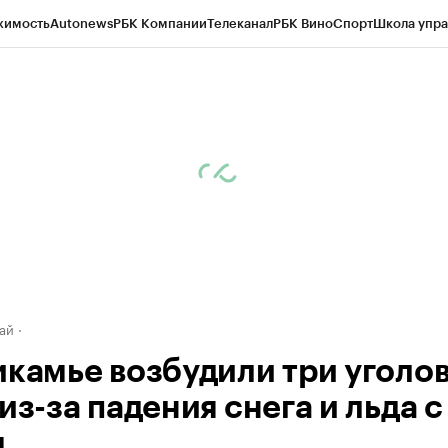
жимость
Autonews
РБК Компании
Телеканал
РБК Вино
Спорт
Школа упра
д
Стиль
Крипто
РБК Бизнес-среда
Дискуссионный клуб
Исследования
К
рагентов
Политика
Экономика
Бизнес
Технологии и медиа
Финансы
Рын
ай
икамье возбудили три уголо
из-за падения снега и льда с
ш