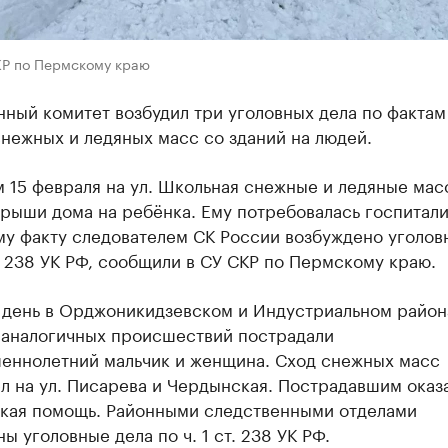
КР по Пермскому краю
ный комитет возбудил три уголовных дела по фактам
нежных и ледяных масс со зданий на людей.
 15 февраля на ул. Школьная снежные и ледяные мас
рыши дома на ребёнка. Ему потребовалась госпитали
му факту следователем СК России возбуждено уголов
т. 238 УК РФ, сообщили в СУ СКР по Пермскому краю.
е день в Орджоникидзевском и Индустриальном район
 аналогичных происшествий пострадали
еннолетний мальчик и женщина. Сход снежных масс
л на ул. Писарева и Чердынская. Пострадавшим оказ
кая помощь. Районными следственными отделами
ы уголовные дела по ч. 1 ст. 238 УК РФ.