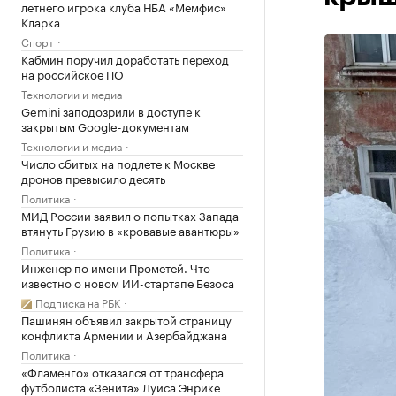
летнего игрока клуба НБА «Мемфис»
Кларка
Спорт
Кабмин поручил доработать переход
на российское ПО
Технологии и медиа
Gemini заподозрили в доступе к
закрытым Google-документам
Технологии и медиа
Число сбитых на подлете к Москве
дронов превысило десять
Политика
МИД России заявил о попытках Запада
втянуть Грузию в «кровавые авантюры»
Политика
Инженер по имени Прометей. Что
известно о новом ИИ-стартапе Безоса
Подписка на РБК
Пашинян объявил закрытой страницу
конфликта Армении и Азербайджана
Политика
«Фламенго» отказался от трансфера
футболиста «Зенита» Луиса Энрике