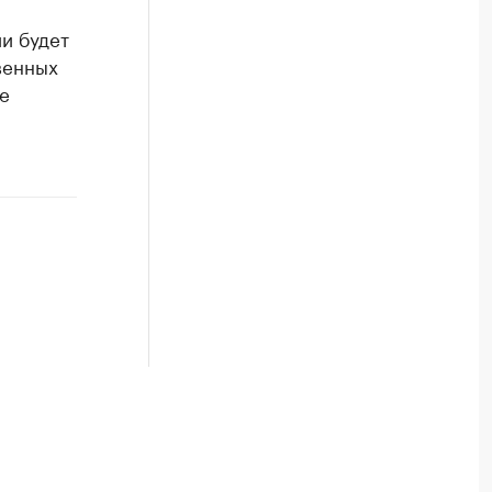
и будет
венных
е