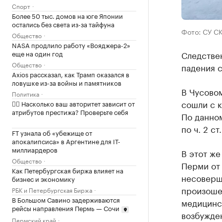
Спорт
Более 50 тыс. домов на юге Японии
остались без света из-за тайфуна
Фото: СУ С
Общество
NASA продлило работу «Вояджера-2»
еще на один год
Следствен
Общество
падения с
Axios рассказал, как Трамп оказался в
ловушке из-за войны и памятников
В Чусовом
Политика
сошли с к
✍🏻 Насколько ваш авторитет зависит от
атрибутов престижа? Проверьте себя
По данно
по ч. 2 с
FT узнала об «убежище от
апокалипсиса» в Аргентине для IT-
миллиардеров
В этот ж
Общество
Перми от
Как Петербургская биржа влияет на
несоверш
бизнес и экономику
произоше
РБК и Петербургская Биржа
В Большом Савино задерживаются
медицинс
рейсы направления Пермь — Сочи
возбужден
Пермский край