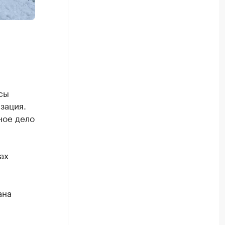
сы
зация.
ное дело
ах
ана