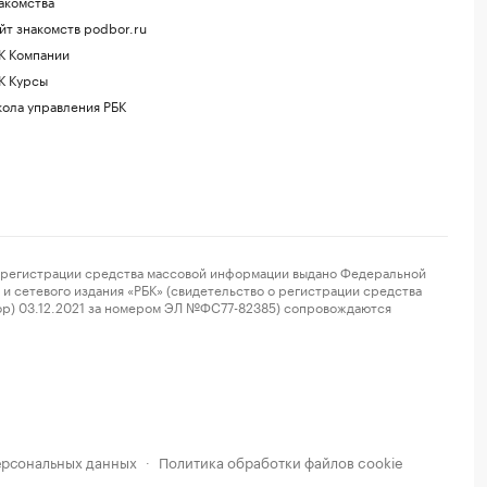
акомства
йт знакомств podbor.ru
К Компании
К Курсы
ола управления РБК
регистрации средства массовой информации выдано Федеральной
и сетевого издания «РБК» (свидетельство о регистрации средства
ор) 03.12.2021 за номером ЭЛ №ФС77-82385) сопровождаются
ерсональных данных
Политика обработки файлов cookie
·