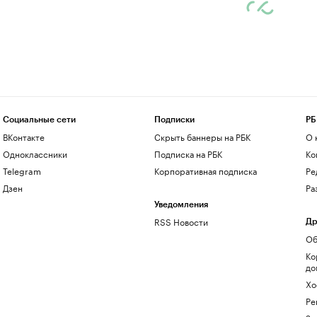
Социальные сети
Подписки
РБ
ВКонтакте
Скрыть баннеры на РБК
О 
Одноклассники
Подписка на РБК
Ко
Telegram
Корпоративная подписка
Ре
Дзен
Ра
Уведомления
RSS Новости
Др
Об
Ко
до
Хо
Ре