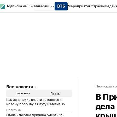
Подписка на РБК
Инвестиции
Мероприятия
Отрасли
Недви
РБК Курсы
РБК Life
Тренды
Визионеры
Национальные проекты
Горо
Спецпроекты СПб
Конференции СПб
Спецпроекты
Проверка конт
Пермский кр
Все новости
Пермь
Весь мир
В Пр
Как испанские власти готовятся к
новому прорыву в Сеуту и Мелилью
дела 
Политика
Стала известна причина смерти 29-
кры