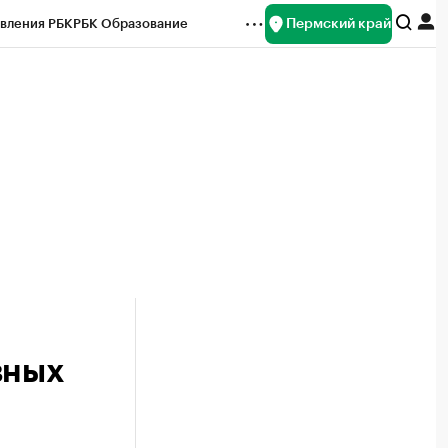
Пермский край
вления РБК
РБК Образование
редитные рейтинги
Франшизы
Газета
ок наличной валюты
вных