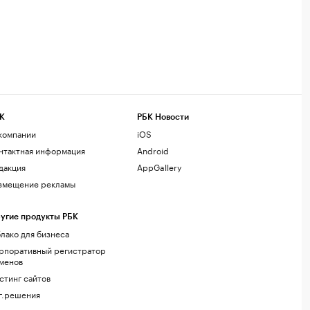
К
РБК Новости
компании
iOS
нтактная информация
Android
дакция
AppGallery
змещение рекламы
угие продукты РБК
лако для бизнеса
рпоративный регистратор
менов
стинг сайтов
г.решения