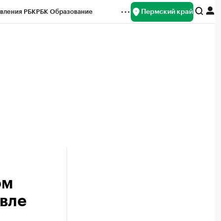
Пермский край
вления РБК
РБК Образование
редитные рейтинги
Франшизы
Газета
ок наличной валюты
ом
овле