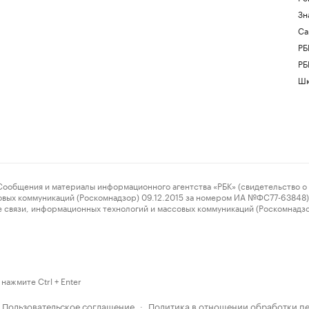
Зн
Са
РБ
РБ
Шк
ения и материалы информационного агентства «РБК» (свидетельство о 
овых коммуникаций (Роскомнадзор) 09.12.2015 за номером ИА №ФС77-63848) 
 связи, информационных технологий и массовых коммуникаций (Роскомнадз
нажмите Ctrl + Enter
Пользовательское соглашение
Политика в отношении обработки п
·