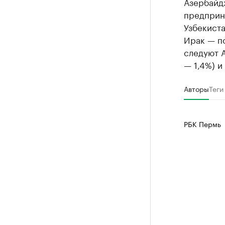
Азербайдж
предприни
Узбекиста
Ирак — по
следуют 
— 1,4%) и 
Авторы
Теги
РБК Пермь