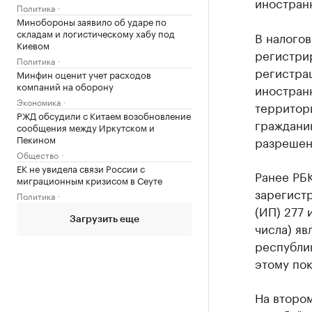
иностран
Политика
Минобороны заявило об ударе по
складам и логистическому хабу под
В налогов
Киевом
регистрир
Политика
регистра
Минфин оценит учет расходов
компаний на оборону
иностран
Экономика
территор
РЖД обсудили с Китаем возобновление
гражданин
сообщения между Иркутском и
Пекином
разрешен
Общество
ЕК не увидела связи России с
Ранее РБ
миграционным кризисом в Сеуте
зарегист
Политика
(ИП) 277 
Загрузить еще
числа) яв
республик
этому пок
На второ