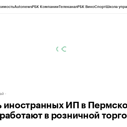
жимость
Autonews
РБК Компании
Телеканал
РБК Вино
Спорт
Школа упра
д
Стиль
Крипто
РБК Бизнес-среда
Дискуссионный клуб
Исследования
К
рагентов
Политика
Экономика
Бизнес
Технологии и медиа
Финансы
Рын
ай
ь иностранных ИП в Пермск
 работают в розничной торг