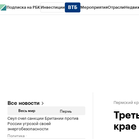
Подписка на РБК
Инвестиции
Мероприятия
Отрасли
Недви
РБК Курсы
РБК Life
Тренды
Визионеры
Национальные проекты
Горо
Спецпроекты СПб
Конференции СПб
Спецпроекты
Проверка конт
Пермский кр
Все новости
Пермь
Весь мир
Трет
Сеул счел санкции Британии против
России угрозой своей
крае
энергобезопасности
Политика