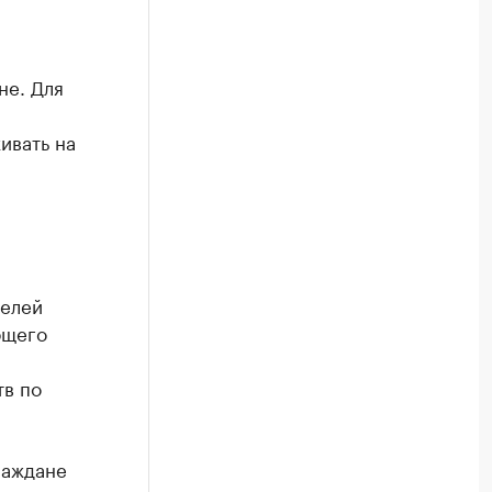
не. Для
ивать на
телей
бщего
тв по
раждане