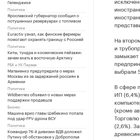
исключен
Геленджике
иностранн
Политика
Ярославский губернатор сообщил о
иностранн
потушенных резервуарах с топливом
представ
Политика
Euractiv узнал, как финские фермеры
помогают охранять границу с Россией
На втором
Политика
и трубопр
Киты, тундра и космические пейзажи:
замыкает
зачем ехать в восточную Арктику
предприн
РБК и УК Первая
выбрали 5
Матвиенко предупредила о мерах
Москвы из-за задержаний россиян в
Армении
В сфере п
Политика
ИП (6,4%
Wildberries объявил о новых мерах
поддержки продавцов
компьюте
Бизнес
(кроме ав
Машина врио главы Шебекино попала
Торговлю
под удар FPV‑дрона ВСУ
(2,6%). З
Политика
Командир 76-й дивизии ВДВ доложил
древесин
Путину об обстановке у Доброполья