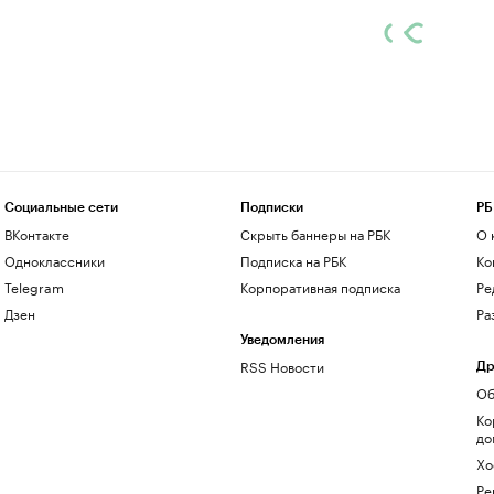
Социальные сети
Подписки
РБ
ВКонтакте
Скрыть баннеры на РБК
О 
Одноклассники
Подписка на РБК
Ко
Telegram
Корпоративная подписка
Ре
Дзен
Ра
Уведомления
RSS Новости
Др
Об
Ко
до
Хо
Ре