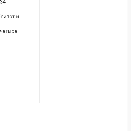
 34
Египет и
(четыре