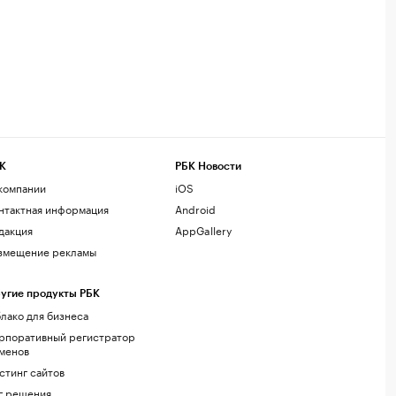
К
РБК Новости
компании
iOS
нтактная информация
Android
дакция
AppGallery
змещение рекламы
угие продукты РБК
лако для бизнеса
рпоративный регистратор
менов
стинг сайтов
г.решения