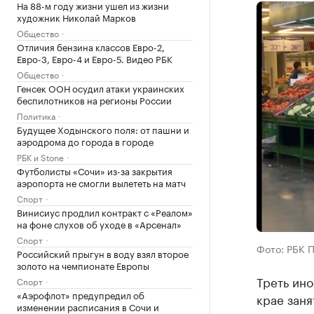
На 88-м году жизни ушел из жизни
художник Николай Марков
Общество
Отличия бензина классов Евро-2,
Евро-3, Евро-4 и Евро-5. Видео РБК
Общество
Генсек ООН осудил атаки украинских
беспилотников на регионы России
Политика
Будущее Ходынского поля: от пашни и
аэродрома до города в городе
РБК и Stone
Футболисты «Сочи» из-за закрытия
аэропорта не смогли вылететь на матч
Спорт
Винисиус продлил контракт с «Реалом»
на фоне слухов об уходе в «Арсенал»
Спорт
Фото: РБК 
Российский прыгун в воду взял второе
золото на чемпионате Европы
Треть ин
Спорт
«Аэрофлот» предупредил об
крае заня
изменении расписания в Сочи и