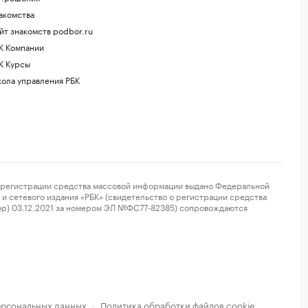
акомства
йт знакомств podbor.ru
К Компании
К Курсы
ола управления РБК
регистрации средства массовой информации выдано Федеральной
и сетевого издания «РБК» (свидетельство о регистрации средства
ор) 03.12.2021 за номером ЭЛ №ФС77-82385) сопровождаются
ерсональных данных
Политика обработки файлов cookie
·