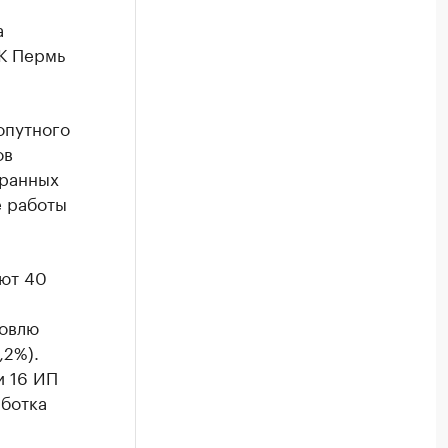
а
БК Пермь
опутного
ов
транных
е работы
ают 40
говлю
,2%).
и 16 ИП
аботка