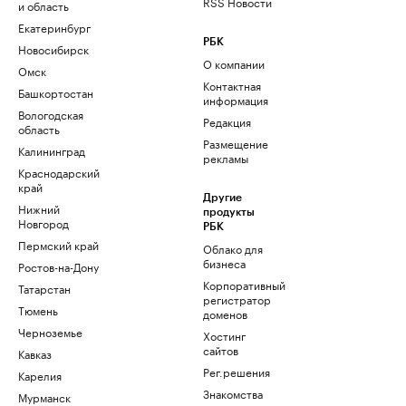
RSS Новости
и область
Екатеринбург
РБК
Новосибирск
О компании
Омск
Контактная
Башкортостан
информация
Вологодская
Редакция
область
Размещение
Калининград
рекламы
Краснодарский
край
Другие
Нижний
продукты
Новгород
РБК
Пермский край
Облако для
бизнеса
Ростов-на-Дону
Корпоративный
Татарстан
регистратор
Тюмень
доменов
Черноземье
Хостинг
сайтов
Кавказ
Рег.решения
Карелия
Знакомства
Мурманск