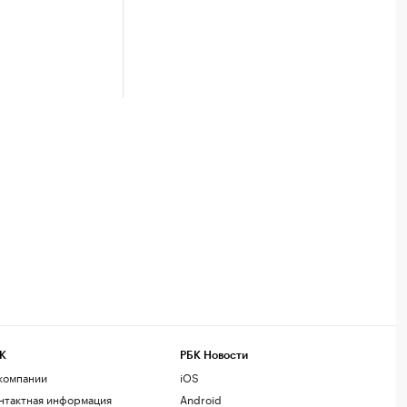
К
РБК Новости
компании
iOS
нтактная информация
Android