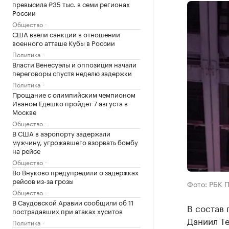
превысила ₽35 тыс. в семи регионах
России
Общество
США ввели санкции в отношении
военного атташе Кубы в России
Политика
Власти Венесуэлы и оппозиция начали
переговоры спустя неделю задержки
Политика
Прощание с олимпийским чемпионом
Иваном Едешко пройдет 7 августа в
Москве
Общество
В США в аэропорту задержали
мужчину, угрожавшего взорвать бомбу
на рейсе
Общество
Во Внуково предупредили о задержках
рейсов из-за грозы
Фото: РБК 
Общество
В Саудовской Аравии сообщили об 11
В состав
пострадавших при атаках хуситов
Даниил Т
Политика