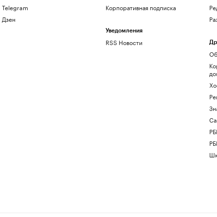
Telegram
Корпоративная подписка
Ре
Дзен
Ра
Уведомления
RSS Новости
Др
Об
Ко
до
Хо
Ре
Зн
Са
РБ
РБ
Шк