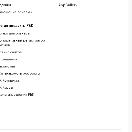
дакция
AppGallery
змещение рекламы
угие продукты РБК
лако для бизнеса
рпоративный регистратор
менов
стинг сайтов
г.решения
акомства
йт знакомств podbor.ru
К Компании
К Курсы
ола управления РБК