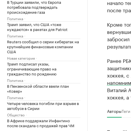
начало те
В Турции заявили, что Европа
потребовала подтверждать
после тр
происхождение газа
Политика
Кроме то
Трамп заявил, что США «тоже
нуждаются» в ракетах для Patriot
вернувший
Политика
забросил 
Reuters сообщил о серии кибератак на
результат
крупнейшие финансовые компании
США
Новая категория
Ранее РБ
Трамп подписал указы,
защитник
ограничивающие право на
гражданство по рождению
хоккея, с
Политика
напомни
В Пензенской области ввели план
Виталий 
«Ковер»
хоккея, а
Политика
Четыре человека погибли при взрыве в
автобусе в Сирии
Авторы
Теги
Общество
В Африке поддержали Инфантино
после скандала с продажей прав ЧМ