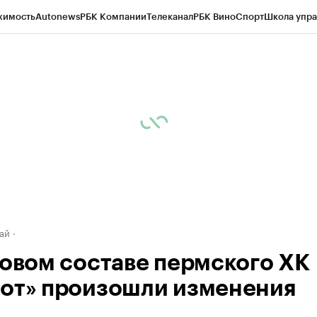
жимость
Autonews
РБК Компании
Телеканал
РБК Вино
Спорт
Школа упра
д
Стиль
Крипто
РБК Бизнес-среда
Дискуссионный клуб
Исследования
К
рагентов
Политика
Экономика
Бизнес
Технологии и медиа
Финансы
Рын
ай
ровом составе пермского ХК
от» произошли изменения