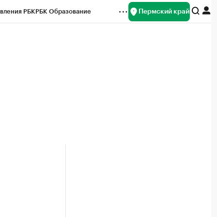
Пермский край
вления РБК
РБК Образование
редитные рейтинги
Франшизы
Газета
ок наличной валюты