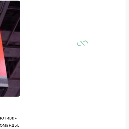
мотива»
команды,