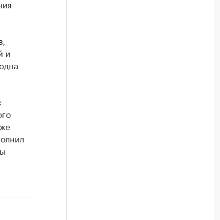
ния
в,
й и
 одна
с
ого
кже
полнил
лы