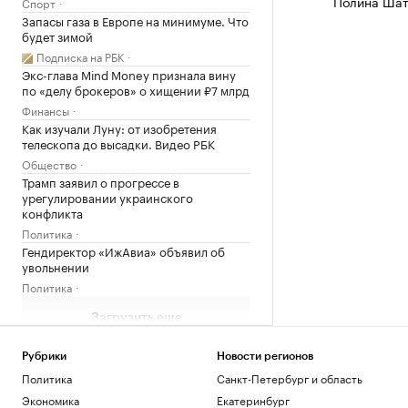
Полина Шат
Спорт
Запасы газа в Европе на минимуме. Что
будет зимой
Подписка на РБК
Экс-глава Mind Money признала вину
по «делу брокеров» о хищении ₽7 млрд
Финансы
Как изучали Луну: от изобретения
телескопа до высадки. Видео РБК
Общество
Трамп заявил о прогрессе в
урегулировании украинского
конфликта
Политика
Гендиректор «ИжАвиа» объявил об
увольнении
Политика
Загрузить еще
Рубрики
Новости регионов
Политика
Санкт-Петербург и область
Экономика
Екатеринбург