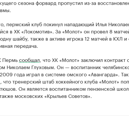
кущего сезона форвард пропустил из-за восстановле
авмы.
го, пермский клуб покинул нападающий Илья Николае
ся в ХК «Локомотив». За «Молот» он провел 8 матче
одну шайбу, также в активе игрока 12 матчей в КХЛ и
ивная передача.
К Пермь
сообщал
, что ХК «Молот» заключил контракт 
ом Николаем Глуховым. Он — воспитанник челябинск
 2009 года играл в системе омского «Авангарда». Та
м
, что тренерский штаб хоккейного клуба «Молот» по
Атюшов. Он является воспитанником пензенской шко
 также московских «Крыльев Советов».