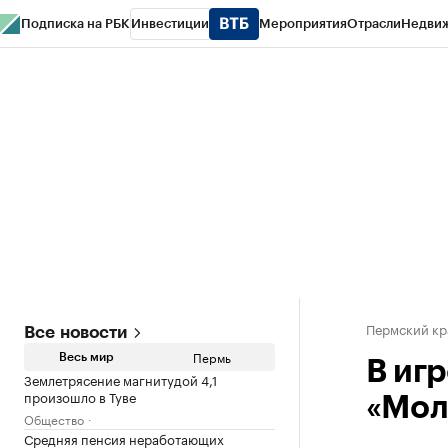
Подписка на РБК
Инвестиции
Мероприятия
Отрасли
Недви
РБК Курсы
РБК Life
Тренды
Визионеры
Национальные проекты
Горо
Спецпроекты СПб
Конференции СПб
Спецпроекты
Проверка конт
Пермский кр
Все новости
Пермь
Весь мир
В иг
Землетрясение магнитудой 4,1
произошло в Туве
«Мол
Общество
Средняя пенсия неработающих