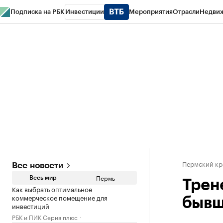
Подписка на РБК
Инвестиции
Мероприятия
Отрасли
Недви
РБК Курсы
РБК Life
Тренды
Визионеры
Национальные проекты
Горо
Спецпроекты СПб
Конференции СПб
Спецпроекты
Проверка конт
Пермский кр
Все новости
Пермь
Весь мир
Трен
Как выбрать оптимальное
коммерческое помещение для
бывш
инвестиций
РБК и ПИК Серия плюс