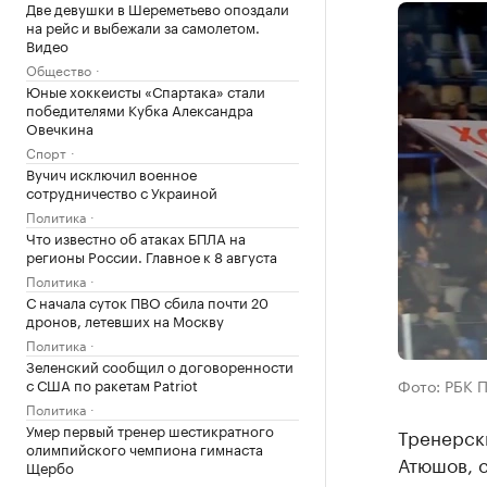
Две девушки в Шереметьево опоздали
на рейс и выбежали за самолетом.
Видео
Общество
Юные хоккеисты «Спартака» стали
победителями Кубка Александра
Овечкина
Спорт
Вучич исключил военное
сотрудничество с Украиной
Политика
Что известно об атаках БПЛА на
регионы России. Главное к 8 августа
Политика
С начала суток ПВО сбила почти 20
дронов, летевших на Москву
Политика
Зеленский сообщил о договоренности
с США по ракетам Patriot
Фото: РБК 
Политика
Умер первый тренер шестикратного
Тренерск
олимпийского чемпиона гимнаста
Атюшов, 
Щербо