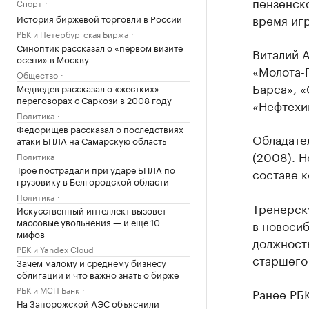
пензенско
Спорт
время игр
История биржевой торговли в России
РБК и Петербургская Биржа
Синоптик рассказал о «первом визите
Виталий А
осени» в Москву
«Молота-П
Общество
Барса», «
Медведев рассказал о «жестких»
переговорах с Саркози в 2008 году
«Нефтехи
Политика
Федорищев рассказал о последствиях
Обладате
атаки БПЛА на Самарскую область
(2008). 
Политика
Трое пострадали при ударе БПЛА по
составе к
грузовику в Белгородской области
Политика
Тренерску
Искусственный интеллект вызовет
массовые увольнения — и еще 10
в новоси
мифов
должность
РБК и Yandex Cloud
старшего
Зачем малому и среднему бизнесу
облигации и что важно знать о бирже
РБК и МСП Банк
Ранее РБК
На Запорожской АЭС объяснили