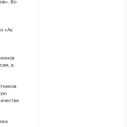
ов». Во
о «Ак
пионов
сии, в
итников
ную
качестве
ока