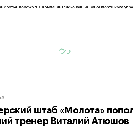
жимость
Autonews
РБК Компании
Телеканал
РБК Вино
Спорт
Школа упра
д
Стиль
Крипто
РБК Бизнес-среда
Дискуссионный клуб
Исследования
К
рагентов
Политика
Экономика
Бизнес
Технологии и медиа
Финансы
Рын
ай
ерский штаб «Молота» попо
ий тренер Виталий Атюшов