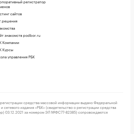
рпоративный регистратор
менов
стинг сайтов
г.решения
акомства
йт знакомств podbor.ru
К Компании
К Курсы
ола управления РБК
регистрации средства массовой информации выдано Федеральной
и сетевого издания «РБК» (свидетельство о регистрации средства
ор) 03.12.2021 за номером ЭЛ №ФС77-82385) сопровождаются