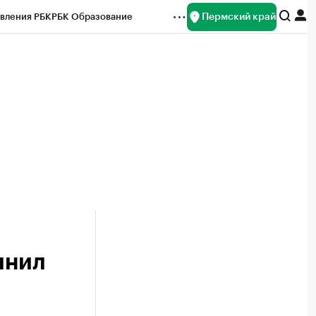
Пермский край
вления РБК
РБК Образование
редитные рейтинги
Франшизы
Газета
ок наличной валюты
лнил