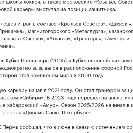
й школы хоккея, а также московских «Крыльев Совет
овой карьеры выступал на позиции защитника.
тюшов играл в составе «Крыльев Советов», «Дизеля»,
рикамье», магнитогорского «Металлурга», казанског
Салавата Юлаева», «Атланта», «Трактора», «Амура» и
мика».
ль Кубка Шпенглера (2005) и Кубка европейских чем
Неоднократно вызывался в расположение сборной Рос
оторой стал чемпионом мира в 2009 году.
ю карьеру начал в 2021 году. Он стал тренером защ
бирской «Сибири». В 2023 году перешел на аналогич
 в хабаровский «Амур». Сезон 2025/2026 начинал в 
 тренера «Динамо Санкт-Петербург».
 Пермь сообщал, что в июне в связи с истечением ср