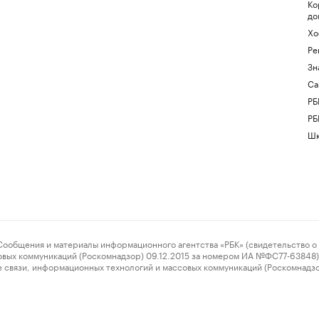
Ко
до
Хо
Ре
Зн
Са
РБ
РБ
Шк
ения и материалы информационного агентства «РБК» (свидетельство о 
овых коммуникаций (Роскомнадзор) 09.12.2015 за номером ИА №ФС77-63848) 
 связи, информационных технологий и массовых коммуникаций (Роскомнадз