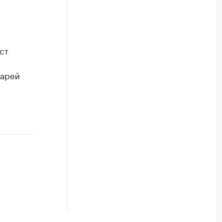
ст
тарей