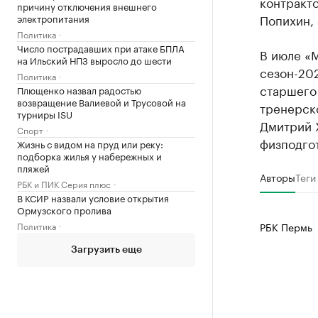
контракто
причину отключения внешнего
Попихин,
электропитания
Политика
Число пострадавших при атаке БПЛА
В июле «М
на Ильский НПЗ выросло до шести
сезон-202
Политика
старшего 
Плющенко назвал радостью
возвращение Валиевой и Трусовой на
тренерск
турниры ISU
Дмитрий 
Спорт
физподго
Жизнь с видом на пруд или реку:
подборка жилья у набережных и
пляжей
Авторы
Теги
РБК и ПИК Серия плюс
В КСИР назвали условие открытия
Ормузского пролива
Политика
РБК Пермь
Загрузить еще