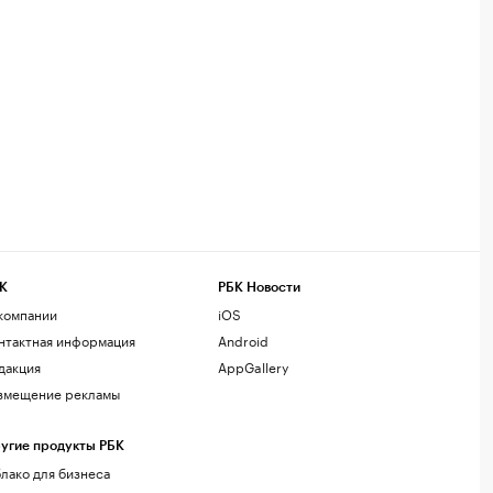
К
РБК Новости
компании
iOS
нтактная информация
Android
дакция
AppGallery
змещение рекламы
угие продукты РБК
лако для бизнеса