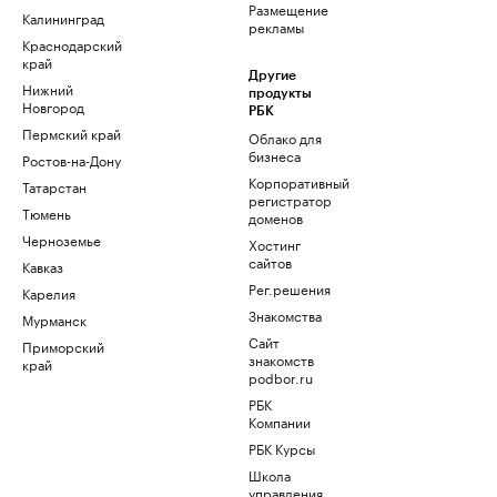
Размещение
Калининград
рекламы
Краснодарский
край
Другие
Нижний
продукты
Новгород
РБК
Пермский край
Облако для
бизнеса
Ростов-на-Дону
Корпоративный
Татарстан
регистратор
Тюмень
доменов
Черноземье
Хостинг
сайтов
Кавказ
Рег.решения
Карелия
Знакомства
Мурманск
Сайт
Приморский
знакомств
край
podbor.ru
РБК
Компании
РБК Курсы
Школа
управления