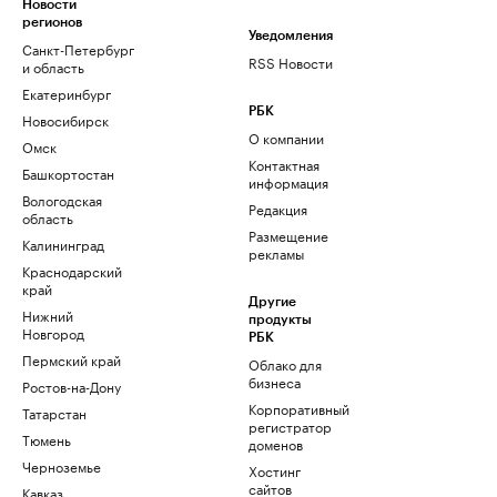
Новости
регионов
Уведомления
Санкт-Петербург
RSS Новости
и область
Екатеринбург
РБК
Новосибирск
О компании
Омск
Контактная
Башкортостан
информация
Вологодская
Редакция
область
Размещение
Калининград
рекламы
Краснодарский
край
Другие
Нижний
продукты
Новгород
РБК
Пермский край
Облако для
бизнеса
Ростов-на-Дону
Корпоративный
Татарстан
регистратор
Тюмень
доменов
Черноземье
Хостинг
сайтов
Кавказ