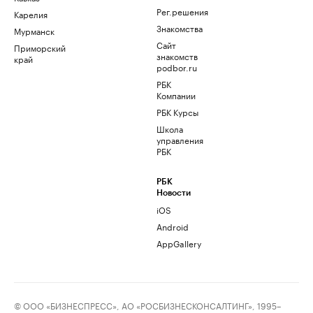
Рег.решения
Карелия
Знакомства
Мурманск
Сайт
Приморский
знакомств
край
podbor.ru
РБК
Компании
РБК Курсы
Школа
управления
РБК
РБК
Новости
iOS
Android
AppGallery
© ООО «БИЗНЕСПРЕСС», АО «РОСБИЗНЕСКОНСАЛТИНГ», 1995–