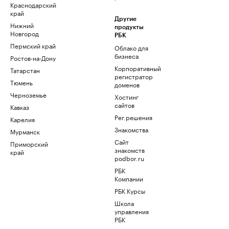
Краснодарский
край
Другие
Нижний
продукты
Новгород
РБК
Пермский край
Облако для
бизнеса
Ростов-на-Дону
Корпоративный
Татарстан
регистратор
Тюмень
доменов
Черноземье
Хостинг
сайтов
Кавказ
Рег.решения
Карелия
Знакомства
Мурманск
Сайт
Приморский
знакомств
край
podbor.ru
РБК
Компании
РБК Курсы
Школа
управления
РБК