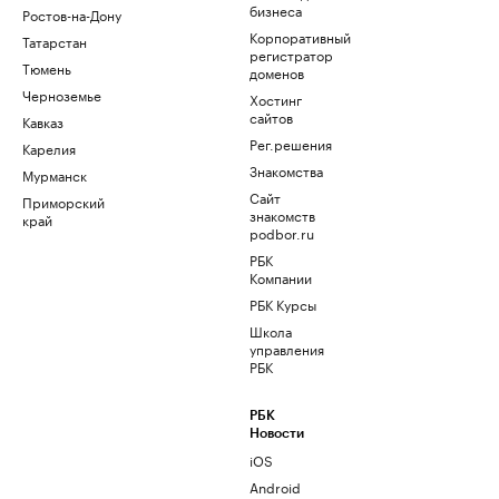
бизнеса
Ростов-на-Дону
Корпоративный
Татарстан
регистратор
Тюмень
доменов
Черноземье
Хостинг
сайтов
Кавказ
Рег.решения
Карелия
Знакомства
Мурманск
Сайт
Приморский
знакомств
край
podbor.ru
РБК
Компании
РБК Курсы
Школа
управления
РБК
РБК
Новости
iOS
Android