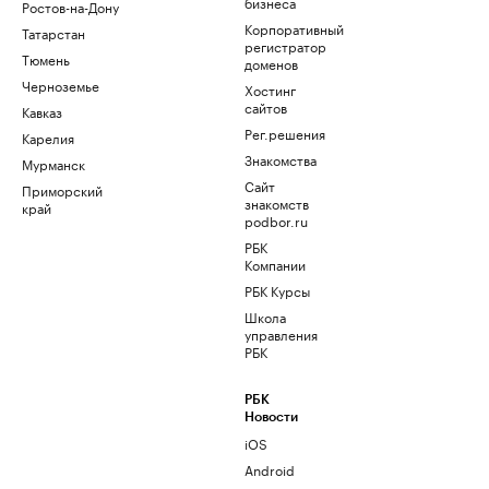
бизнеса
Ростов-на-Дону
Корпоративный
Татарстан
регистратор
Тюмень
доменов
Черноземье
Хостинг
сайтов
Кавказ
Рег.решения
Карелия
Знакомства
Мурманск
Сайт
Приморский
знакомств
край
podbor.ru
РБК
Компании
РБК Курсы
Школа
управления
РБК
РБК
Новости
iOS
Android