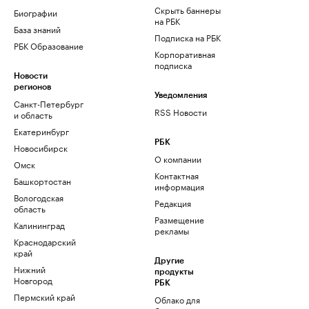
Скрыть баннеры
Биографии
на РБК
База знаний
Подписка на РБК
РБК Образование
Корпоративная
подписка
Новости
регионов
Уведомления
Санкт-Петербург
RSS Новости
и область
Екатеринбург
РБК
Новосибирск
О компании
Омск
Контактная
Башкортостан
информация
Вологодская
Редакция
область
Размещение
Калининград
рекламы
Краснодарский
край
Другие
Нижний
продукты
Новгород
РБК
Пермский край
Облако для