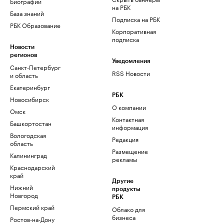
Биографии
на РБК
База знаний
Подписка на РБК
РБК Образование
Корпоративная
подписка
Новости
регионов
Уведомления
Санкт-Петербург
RSS Новости
и область
Екатеринбург
РБК
Новосибирск
О компании
Омск
Контактная
Башкортостан
информация
Вологодская
Редакция
область
Размещение
Калининград
рекламы
Краснодарский
край
Другие
Нижний
продукты
Новгород
РБК
Пермский край
Облако для
бизнеса
Ростов-на-Дону