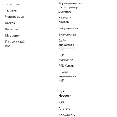
Корпоративный
Татарстан
регистратор
Тюмень
доменов
Черноземье
Хостинг
сайтов
Кавказ
Рег.решения
Карелия
Знакомства
Мурманск
Сайт
Приморский
знакомств
край
podbor.ru
РБК
Компании
РБК Курсы
Школа
управления
РБК
РБК
Новости
iOS
Android
AppGallery