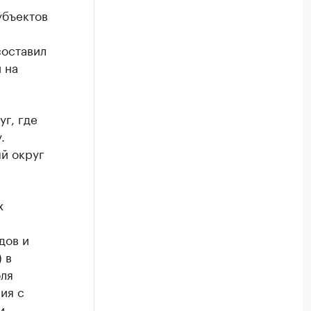
убъектов
составил
 на
г, где
.
й округ
х
дов и
 в
оля
ия с
и.