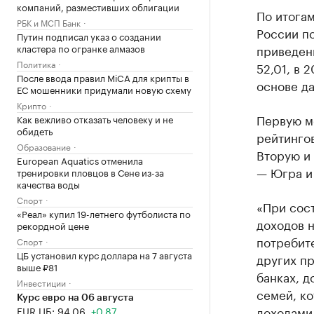
компаний, разместивших облигации
По итогам
РБК и МСП Банк
России п
Путин подписал указ о создании
кластера по огранке алмазов
приведенн
Политика
52,01, в 
После ввода правил MiCA для крипты в
основе да
ЕС мошенники придумали новую схему
Крипто
Первую ме
Как вежливо отказать человеку и не
обидеть
рейтингов
Образование
Вторую и
European Aquatics отменила
— Югра и 
тренировки пловцов в Сене из-за
качества воды
Спорт
«При сос
«Реал» купил 19-летнего футболиста по
доходов 
рекордной цене
потребите
Спорт
ЦБ установил курс доллара на 7 августа
других пр
выше ₽81
банках, д
Инвестиции
семей, ко
Курс евро на 06 августа
доходами 
EUR ЦБ: 94,06
+0,87