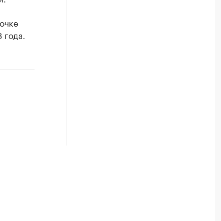
рочке
 года.