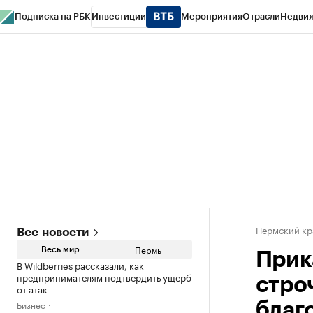
Подписка на РБК
Инвестиции
Мероприятия
Отрасли
Недви
РБК Курсы
РБК Life
Тренды
Визионеры
Национальные проекты
Горо
Спецпроекты СПб
Конференции СПб
Спецпроекты
Проверка конт
Пермский кр
Все новости
Пермь
Весь мир
Прик
В Wildberries рассказали, как
предпринимателям подтвердить ущерб
стро
от атак
Бизнес
благ