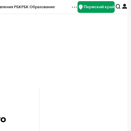
Пермский край
вления РБК
РБК Образование
редитные рейтинги
Франшизы
Газета
ок наличной валюты
го