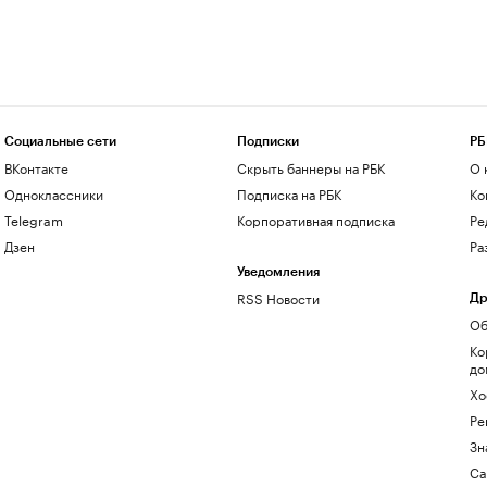
Социальные сети
Подписки
РБ
ВКонтакте
Скрыть баннеры на РБК
О 
Одноклассники
Подписка на РБК
Ко
Telegram
Корпоративная подписка
Ре
Дзен
Ра
Уведомления
RSS Новости
Др
Об
Ко
до
Хо
Ре
Зн
Са