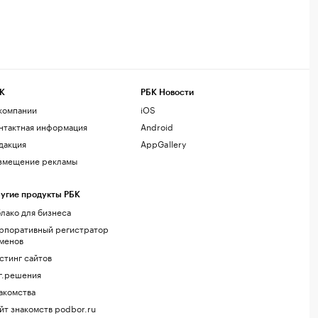
К
РБК Новости
компании
iOS
нтактная информация
Android
дакция
AppGallery
змещение рекламы
угие продукты РБК
лако для бизнеса
рпоративный регистратор
менов
стинг сайтов
г.решения
акомства
йт знакомств podbor.ru