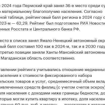
 2024 года Пермский край занял 36-е место среди с
о материальному благополучию населения. Согласно
ой таблице, рейтинговый балл региона в 2024 году 
2023-м — 62,29. Рейтинг был подготовлен РИА Новости
нных Росстата и Центрального банка РФ.
сто в списке занял Ямало-Ненецкий автономный окру
ый балл составил 100 как в 2024-м, так и в 2030 году
 третью позиции заняли Ханты-Мансийский автономны
Магаданская область соответственно.
тавлении рейтинга учитывались отношение медианны
населения к стоимости фиксированного набора
льских товаров и услуг, среднемесячный объем вкла
ивлеченных средств физлиц (с учетом счетов эскроу)
оля населения с доходами ниже границы бедности, д
торые могли купить квартиру в ипотеку, доля населен
свыше 60 тыс. руб. в месяц», — рассказали в издани