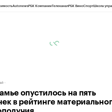
жимость
Autonews
РБК Компании
Телеканал
РБК Вино
Спорт
Школа упра
д
Стиль
Крипто
РБК Бизнес-среда
Дискуссионный клуб
Исследования
К
рагентов
Политика
Экономика
Бизнес
Технологии и медиа
Финансы
Рын
ай
амье опустилось на пять
чек в рейтинге материально
ополучия