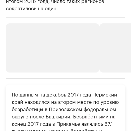
итогом 2016 года, число таких регионов
сократилось на один.
РБК Компании
РБК Компании
По данным на декабрь 2017 года Пермский
Крупнейшие производители и
Страховые к
край находился на втором месте по уровню
продавцы медийной продукции
присутствую
безработицы в Приволжском федеральном
Ознакомьтесь с информацией в каталоге
Посмотрите в ката
округе после Башкирии. Бе
зработными на
конец 2017 года в Прикамье являлись 67,1
тысяч человек, уровень безработицы