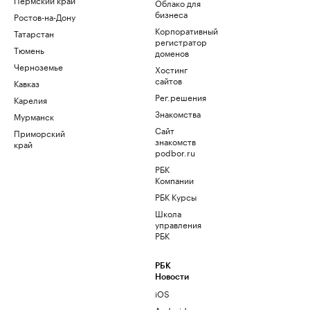
Облако для
бизнеса
Ростов-на-Дону
Корпоративный
Татарстан
регистратор
Тюмень
доменов
Черноземье
Хостинг
сайтов
Кавказ
Рег.решения
Карелия
Знакомства
Мурманск
Сайт
Приморский
знакомств
край
podbor.ru
РБК
Компании
РБК Курсы
Школа
управления
РБК
РБК
Новости
iOS
Android