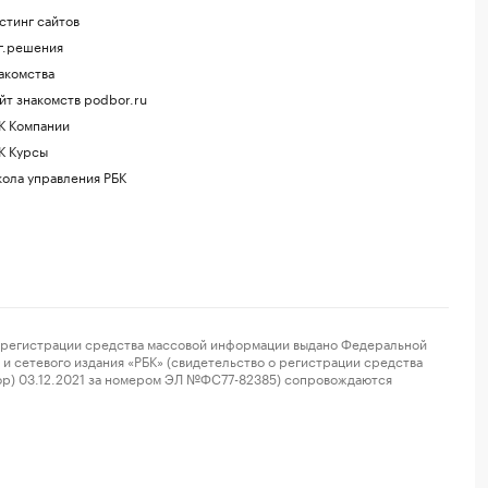
стинг сайтов
г.решения
акомства
йт знакомств podbor.ru
К Компании
К Курсы
ола управления РБК
регистрации средства массовой информации выдано Федеральной
и сетевого издания «РБК» (свидетельство о регистрации средства
ор) 03.12.2021 за номером ЭЛ №ФС77-82385) сопровождаются