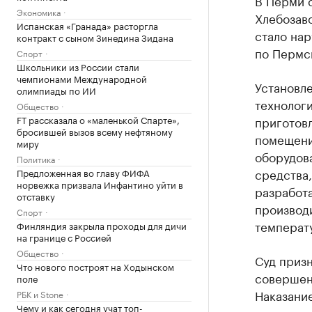
Экономика
Хлебозаво
Испанская «Гранада» расторгла
стало на
контракт с сыном Зинедина Зидана
по Пермс
Спорт
Школьники из России стали
чемпионами Международной
Установле
олимпиады по ИИ
технолог
Общество
FT рассказала о «маленькой Спарте»,
приготов
бросившей вызов всему нефтяному
помещени
миру
оборудов
Политика
средства,
Предложенная во главу ФИФА
норвежка призвала Инфантино уйти в
разработа
отставку
производ
Спорт
температ
Финляндия закрыла проходы для дичи
на границе с Россией
Общество
Суд приз
Что нового построят на Ходынском
совершен
поле
Наказание
РБК и Stone
Чему и как сегодня учат топ-