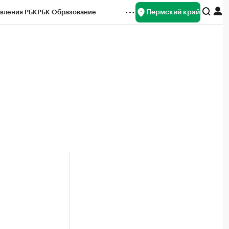
Пермский край
вления РБК
РБК Образование
редитные рейтинги
Франшизы
Газета
ок наличной валюты