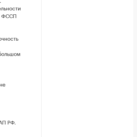
ельности
У ФССП
очность
ебольшом
не
АП РФ.