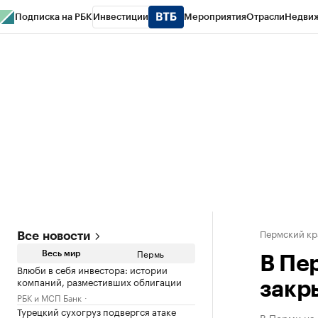
Подписка на РБК
Инвестиции
Мероприятия
Отрасли
Недви
РБК Курсы
РБК Life
Тренды
Визионеры
Национальные проекты
Горо
Спецпроекты СПб
Конференции СПб
Спецпроекты
Проверка конт
Пермский кр
Все новости
Пермь
Весь мир
В Пе
Влюби в себя инвестора: истории
компаний, разместивших облигации
закр
РБК и МСП Банк
Турецкий сухогруз подвергся атаке
В Перми на 