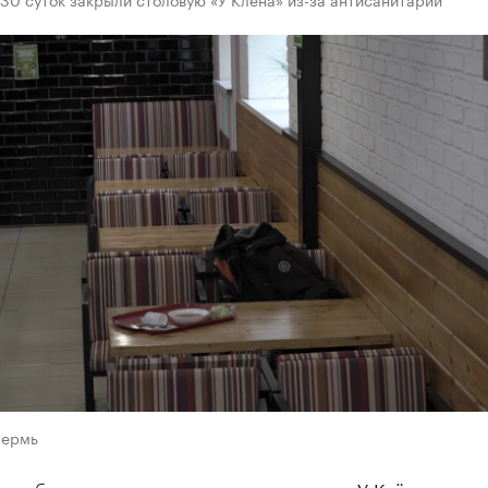
Пермь
удебные приставы закрыли столовую «У Клёна» на ул