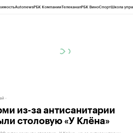
жимость
Autonews
РБК Компании
Телеканал
РБК Вино
Спорт
Школа упра
д
Стиль
Крипто
РБК Бизнес-среда
Дискуссионный клуб
Исследования
К
рагентов
Политика
Экономика
Бизнес
Технологии и медиа
Финансы
Рын
ай
рми из-за антисанитарии
ыли столовую «У Клёна»
30 суток закрыли столовую «У Клёна» из-за антисанитарии