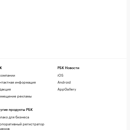
К
РБК Новости
компании
iOS
нтактная информация
Android
дакция
AppGallery
змещение рекламы
угие продукты РБК
лако для бизнеса
рпоративный регистратор
менов