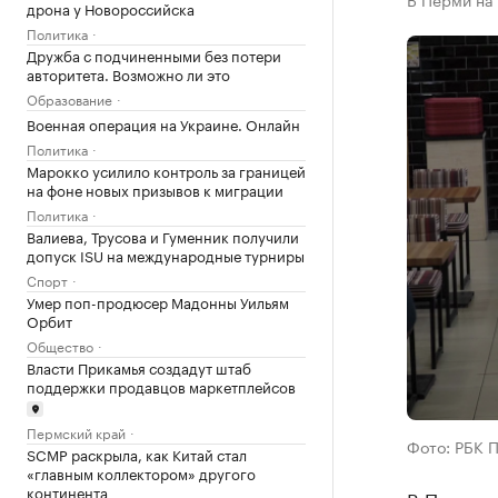
дрона у Новороссийска
Политика
Дружба с подчиненными без потери
авторитета. Возможно ли это
Образование
Военная операция на Украине. Онлайн
Политика
Марокко усилило контроль за границей
на фоне новых призывов к миграции
Политика
Валиева, Трусова и Гуменник получили
допуск ISU на международные турниры
Спорт
Умер поп-продюсер Мадонны Уильям
Орбит
Общество
Власти Прикамья создадут штаб
поддержки продавцов маркетплейсов
Пермский край
Фото: РБК 
SCMP раскрыла, как Китай стал
«главным коллектором» другого
континента
В Перми с