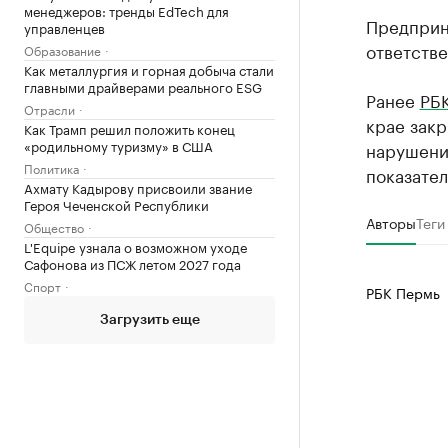
менеджеров: тренды EdTech для
Предприн
управленцев
ответстве
Образование
Как металлургия и горная добыча стали
главными драйверами реального ESG
Ранее
РБ
Отрасли
крае закр
Как Трамп решил положить конец
«родильному туризму» в США
нарушения
Политика
показател
Ахмату Кадырову присвоили звание
Героя Чеченской Республики
Авторы
Теги
Общество
L'Equipe узнала о возможном уходе
Сафонова из ПСЖ летом 2027 года
Спорт
РБК Пермь
Загрузить еще