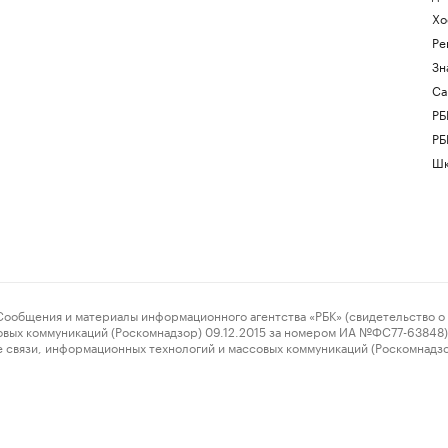
Хо
Ре
Зн
Са
РБ
РБ
Шк
ения и материалы информационного агентства «РБК» (свидетельство о 
овых коммуникаций (Роскомнадзор) 09.12.2015 за номером ИА №ФС77-63848) 
 связи, информационных технологий и массовых коммуникаций (Роскомнадз