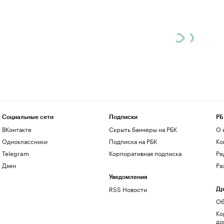
Социальные сети
Подписки
РБ
ВКонтакте
Скрыть баннеры на РБК
О 
Одноклассники
Подписка на РБК
Ко
Telegram
Корпоративная подписка
Ре
Дзен
Ра
Уведомления
RSS Новости
Др
Об
Ко
до