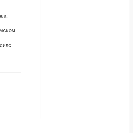
ва.
рмском
ысило