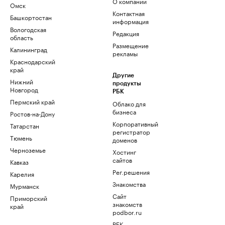
О компании
Омск
Контактная
Башкортостан
информация
Вологодская
Редакция
область
Размещение
Калининград
рекламы
Краснодарский
край
Другие
Нижний
продукты
Новгород
РБК
Пермский край
Облако для
бизнеса
Ростов-на-Дону
Корпоративный
Татарстан
регистратор
Тюмень
доменов
Черноземье
Хостинг
сайтов
Кавказ
Рег.решения
Карелия
Знакомства
Мурманск
Сайт
Приморский
знакомств
край
podbor.ru
РБК