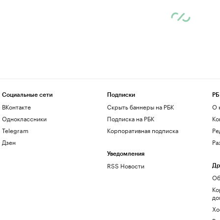
Социальные сети
Подписки
РБ
ВКонтакте
Скрыть баннеры на РБК
О 
Одноклассники
Подписка на РБК
Ко
Telegram
Корпоративная подписка
Ре
Дзен
Ра
Уведомления
RSS Новости
Др
Об
Ко
до
Хо