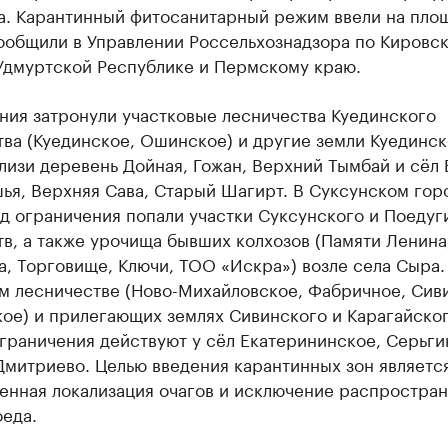
а. Карантинный фитосанитарный режим ввели на пло
сообщили в Управлении Россельхознадзора по Кировс
 Удмуртской Республике и Пермскому краю.
ния затронули участковые лесничества Куединского
ва (Куединское, Ошинское) и другие земли Куединск
лизи деревень Дойная, Гожан, Верхний Тымбай и сёл
ья, Верхняя Сава, Старый Шагирт. В Суксунском го
д ограничения попали участки Суксунского и Поедуг
в, а также урочища бывших колхозов (Памяти Ленина
, Торговище, Ключи, ТОО «Искра») возле села Сыра.
м лесничестве (Ново-Михайловское, Фабричное, Сив
кое) и прилегающих землях Сивинского и Карагайско
граничения действуют у сёл Екатерининское, Серьги
Дмитриево. Целью введения карантинных зон являетс
енная локализация очагов и исключение распростра
еда.