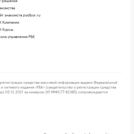
г.решения
акомства
йт знакомств podbor.ru
К Компании
К Курсы
ола управления РБК
регистрации средства массовой информации выдано Федеральной
и сетевого издания «РБК» (свидетельство о регистрации средства
ор) 03.12.2021 за номером ЭЛ №ФС77-82385) сопровождаются