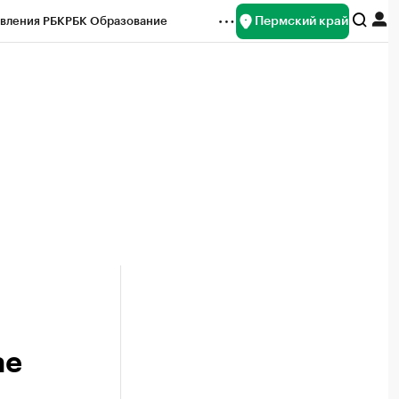
Пермский край
вления РБК
РБК Образование
редитные рейтинги
Франшизы
Газета
ок наличной валюты
ае