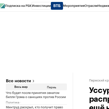
Подписка на РБК
Инвестиции
Мероприятия
Отрасли
Недви
РБК Курсы
РБК Life
Тренды
Визионеры
Национальные проекты
Горо
Спецпроекты СПб
Конференции СПб
Спецпроекты
Проверка конт
Пермский кр
Все новости
Пермь
Весь мир
Уссу
Что будет после принятия сенатом
билля Грэма о санкциях против России
расп
Политика
Минтруд раскрыл, кто получит право
ещё н