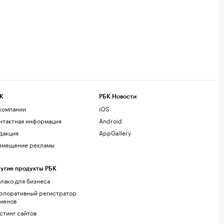
К
РБК Новости
компании
iOS
нтактная информация
Android
дакция
AppGallery
змещение рекламы
угие продукты РБК
лако для бизнеса
рпоративный регистратор
менов
стинг сайтов