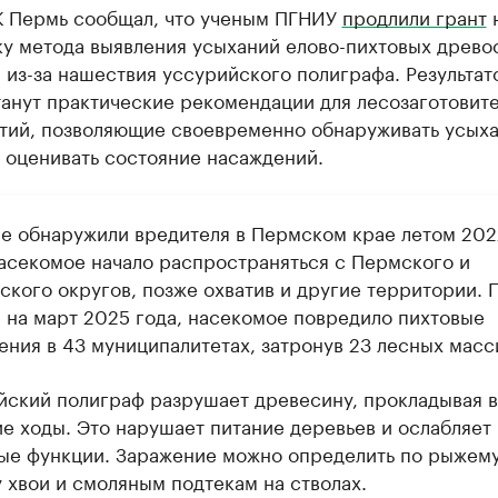
К Пермь сообщал, что ученым ПГНИУ
продлили грант
у метода выявления усыханий елово-пихтовых древос
 из-за нашествия уссурийского полиграфа. Результат
танут практические рекомендации для лесозаготовит
тий, позволяющие своевременно обнаруживать усых
 оценивать состояние насаждений.
е обнаружили вредителя в Пермском крае летом 202
Насекомое начало распространяться с Пермского и
ского округов, позже охватив и другие территории. 
 на март 2025 года, насекомое повредило пихтовые
ения в 43 муниципалитетах, затронув 23 лесных масс
йский полиграф разрушает древесину, прокладывая в
ие ходы. Это нарушает питание деревьев и ослабляет 
ые функции. Заражение можно определить по рыжем
 хвои и смоляным подтекам на стволах.