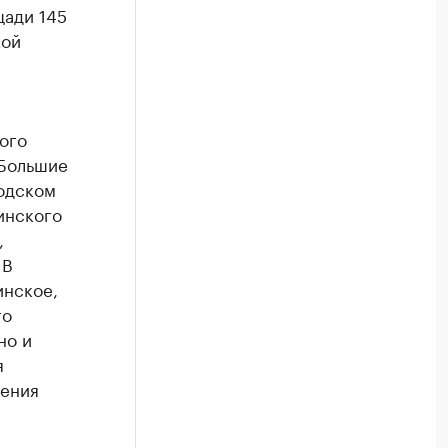
щади 145
кой
ого
 Большие
родском
инского
,
 В
инское,
го
но и
я
нения