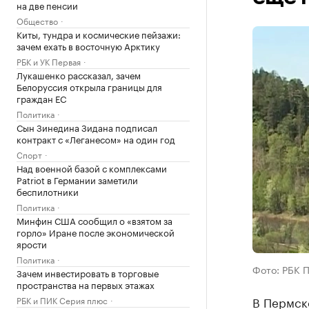
на две пенсии
Общество
Киты, тундра и космические пейзажи:
зачем ехать в восточную Арктику
РБК и УК Первая
Лукашенко рассказал, зачем
Белоруссия открыла границы для
граждан ЕС
Политика
Сын Зинедина Зидана подписал
контракт с «Леганесом» на один год
Спорт
Над военной базой с комплексами
Patriot в Германии заметили
беспилотники
Политика
Минфин США сообщил о «взятом за
горло» Иране после экономической
ярости
Политика
Фото: РБК 
Зачем инвестировать в торговые
пространства на первых этажах
В Пермск
РБК и ПИК Серия плюс