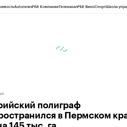
жимость
Autonews
РБК Компании
Телеканал
РБК Вино
Спорт
Школа упра
д
Стиль
Крипто
РБК Бизнес-среда
Дискуссионный клуб
Исследования
К
рагентов
Политика
Экономика
Бизнес
Технологии и медиа
Финансы
Рын
ай
рийский полиграф
ространился в Пермском кр
а 145 тыс. га