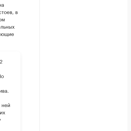
на
тоев, в
ом
ельных
ающие
2
По
ива.
 ней
их
у