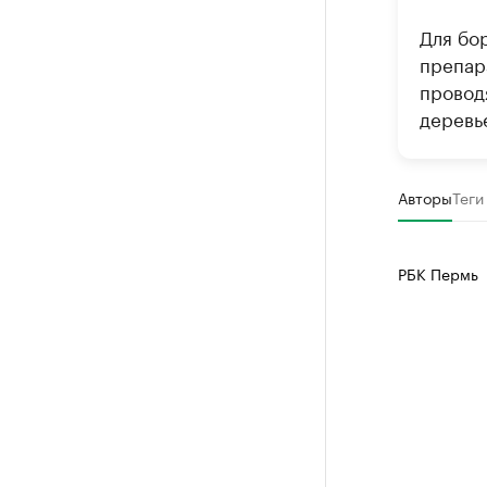
Для бо
препар
провод
деревь
Авторы
Теги
РБК Пермь