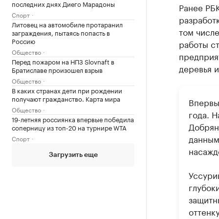
последних днях Диего Марадоны
Ранее РБ
Спорт
разработк
Литовец на автомобиле протаранил
том числе
заграждения, пытаясь попасть в
Россию
работы с
Общество
предприя
Перед пожаром на НПЗ Slovnaft в
деревья и
Братиславе произошел взрыв
Общество
В каких странах дети при рождении
получают гражданство. Карта мира
Впервы
Общество
года. 
19-летняя россиянка впервые победила
Добрян
соперницу из топ-20 на турнире WTA
данным
Спорт
насажд
Загрузить еще
Уссури
глубок
защитн
оттенку