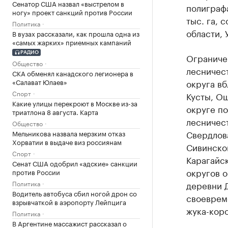
Сенатор США назвал «выстрелом в
полиграф
ногу» проект санкций против России
тыс. га, 
Политика
области,
В вузах рассказали, как прошла одна из
«самых жарких» приемных кампаний
РАДИО
Ограниче
Общество
лесничест
СКА обменял канадского легионера в
«Салават Юлаев»
округа вб
Спорт
Кусты, Ош
Какие улицы перекроют в Москве из-за
округе по
триатлона 8 августа. Карта
лесничест
Общество
Свердлова
Мельникова назвала мерзким отказ
Хорватии в выдаче виз россиянам
Сивинско
Спорт
Карагайс
Сенат США одобрил «адские» санкции
округов о
против России
Политика
деревни 
Водитель автобуса сбил ногой дрон со
своеврем
взрывчаткой в аэропорту Лейпцига
жука-коро
Политика
В Аргентине массажист рассказал о