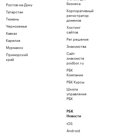
бизнеса
Ростов-на-Дону
Корпоративный
Татарстан
регистратор
Тюмень
доменов
Черноземье
Хостинг
сайтов
Кавказ
Рег.решения
Карелия
Знакомства
Мурманск
Сайт
Приморский
знакомств
край
podbor.ru
РБК
Компании
РБК Курсы
Школа
управления
РБК
РБК
Новости
iOS
Android