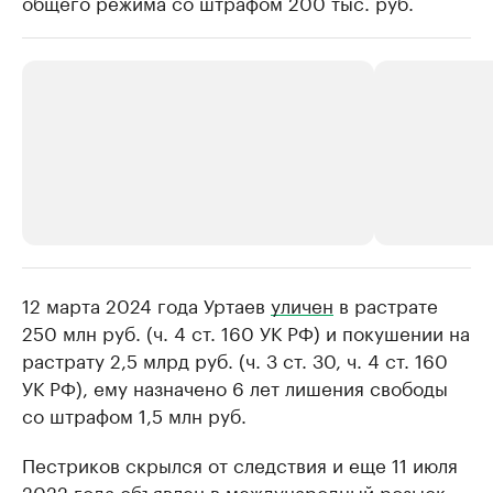
общего режима со штрафом 200 тыс. руб.
12 марта 2024 года Уртаев
РБК Компании
уличен
в растрате
РБК Компании
250 млн руб. (ч. 4 ст. 160 УК РФ) и покушении на
Крупнейшие производители и
Страховые к
растрату 2,5 млрд руб. (ч. 3 ст. 30, ч. 4 ст. 160
продавцы медийной продукции
присутствую
УК РФ), ему назначено 6 лет лишения свободы
Ознакомьтесь с информацией в каталоге
Посмотрите в ката
со штрафом 1,5 млн руб.
Пестриков скрылся от следствия и еще 11 июля
2022 года
объявлен в международный розыск
.