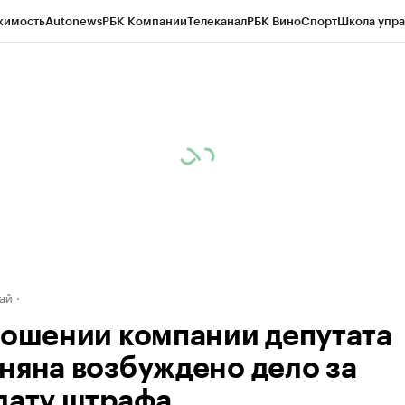
жимость
Autonews
РБК Компании
Телеканал
РБК Вино
Спорт
Школа упра
д
Стиль
Крипто
РБК Бизнес-среда
Дискуссионный клуб
Исследования
К
рагентов
Политика
Экономика
Бизнес
Технологии и медиа
Финансы
Рын
ай
ношении компании депутата
няна возбуждено дело за
лату штрафа