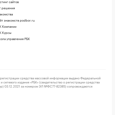
стинг сайтов
г.решения
акомства
йт знакомств podbor.ru
К Компании
К Курсы
ола управления РБК
регистрации средства массовой информации выдано Федеральной
и сетевого издания «РБК» (свидетельство о регистрации средства
ор) 03.12.2021 за номером ЭЛ №ФС77-82385) сопровождаются