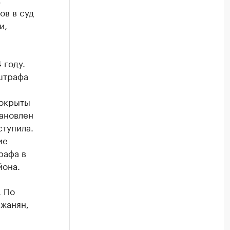
ов в суд
и,
 году.
 штрафа
покрыты
ановлен
ступила.
ие
рафа в
йона.
. По
ежанян,