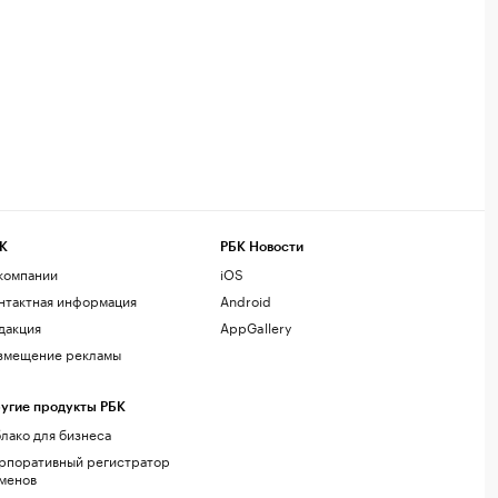
К
РБК Новости
компании
iOS
нтактная информация
Android
дакция
AppGallery
змещение рекламы
угие продукты РБК
лако для бизнеса
рпоративный регистратор
менов