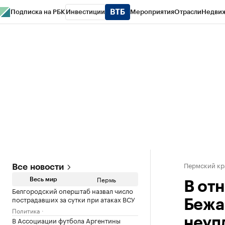
Подписка на РБК
Инвестиции
Мероприятия
Отрасли
Недви
РБК Курсы
РБК Life
Тренды
Визионеры
Национальные проекты
Горо
Спецпроекты СПб
Конференции СПб
Спецпроекты
Проверка конт
Пермский кр
Все новости
Пермь
Весь мир
В от
Белгородский оперштаб назвал число
пострадавших за сутки при атаках ВСУ
Бежа
Политика
В Ассоциации футбола Аргентины
неуп