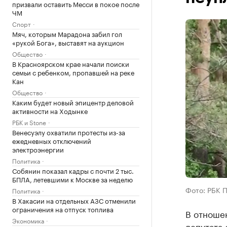
призвали оставить Месси в покое после
ЧМ
Спорт
Мяч, которым Марадона забил гол
«рукой Бога», выставят на аукцион
Общество
В Красноярском крае начали поиски
семьи с ребенком, пропавшей на реке
Кан
Общество
Каким будет новый эпицентр деловой
активности на Ходынке
РБК и Stone
Венесуэлу охватили протесты из-за
ежедневных отключений
электроэнергии
Политика
Собянин показал кадры с почти 2 тыс.
БПЛА, летевшими к Москве за неделю
Фото: РБК 
Политика
В Хакасии на отдельных АЗС отменили
ограничения на отпуск топлива
В отноше
Экономика
депутата