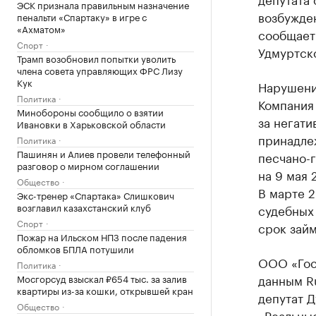
ЭСК признала правильным назначение
возбужден
пенальти «Спартаку» в игре с
«Ахматом»
сообщает
Спорт
Удмуртск
Трамп возобновил попытки уволить
члена совета управляющих ФРС Лизу
Кук
Нарушени
Политика
Компания 
Минобороны сообщило о взятии
за негати
Ивановки в Харьковской области
принадле
Политика
Пашинян и Алиев провели телефонный
песчано-
разговор о мирном соглашении
на 9 мая 
Общество
В марте 
Экс-тренер «Спартака» Слишкович
возглавил казахстанский клуб
судебных
Спорт
срок зай
Пожар на Ильском НПЗ после падения
обломков БПЛА потушили
ООО «Госл
Политика
данным Ru
Мосгорсуд взыскал ₽654 тыс. за залив
квартиры из-за кошки, открывшей кран
депутат Д
Общество
«Реальны