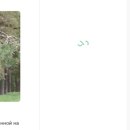
нной на
,