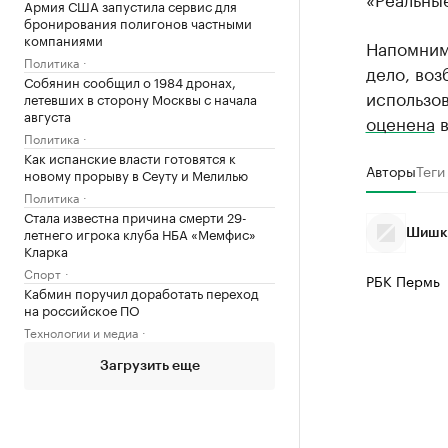
Армия США запустила сервис для
бронирования полигонов частными
компаниями
Напомним,
Политика
дело, воз
Собянин сообщил о 1984 дронах,
использо
летевших в сторону Москвы с начала
августа
оценена
в
Политика
Как испанские власти готовятся к
Авторы
Теги
новому прорыву в Сеуту и Мелилью
Политика
Стала известна причина смерти 29-
летнего игрока клуба НБА «Мемфис»
Шишки
Кларка
Спорт
РБК Пермь
Кабмин поручил доработать переход
на российское ПО
Технологии и медиа
Загрузить еще