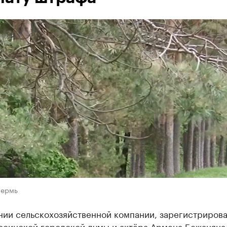
Пермь
нии сельскохозяйственной компании, зарегистрирова
 осинской городской думы и актёра Армена Бежаняна