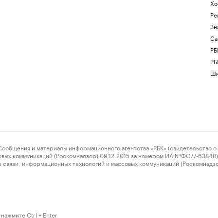
Хо
Ре
Зн
Са
РБ
РБ
Шк
ения и материалы информационного агентства «РБК» (свидетельство о 
овых коммуникаций (Роскомнадзор) 09.12.2015 за номером ИА №ФС77-63848) 
 связи, информационных технологий и массовых коммуникаций (Роскомнадз
нажмите Ctrl + Enter