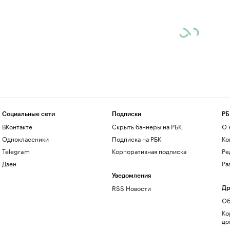
Социальные сети
Подписки
РБ
ВКонтакте
Скрыть баннеры на РБК
О 
Одноклассники
Подписка на РБК
Ко
Telegram
Корпоративная подписка
Ре
Дзен
Ра
Уведомления
RSS Новости
Др
Об
Ко
до