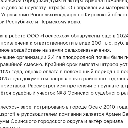
о дело за неуплату штрафа. О направлении материал
 Управление Россельхознадзора по Кировской област
ой Республике и Пермскому краю.
я в работе ООО «Гослесхоз» обнаружены ещё в 2024
привлечена к ответственности в виде 200 тыс. руб.
вное воздействие на земли сельхозназначения:
жащие организации 2,4 га плодородной почвы были 
гравийной смесью. Крайний срок выплаты штрафа уст
2025 года, однако оплата в положенный период не по
2025 года документы направлены в районное отделен
 приставов. Рассмотрением претензии о неуплате шт
мётся судебный участок № 3 Осинского судебного ра
есхоз» зарегистрировано в городе Оса с 2010 года
sprofile руководителем компании является Армен Б
умы Осинского городского округа и актёр сериала
е пацаны».