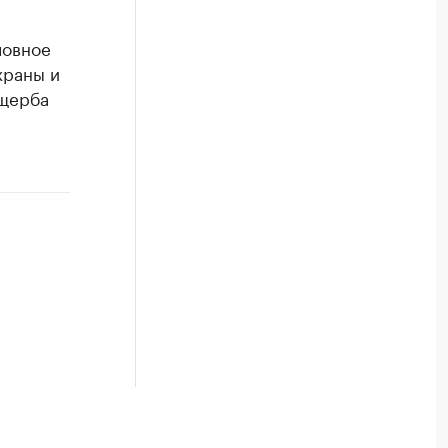
ловное
храны и
ущерба