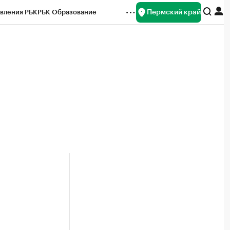
Пермский край
вления РБК
РБК Образование
редитные рейтинги
Франшизы
Газета
ок наличной валюты