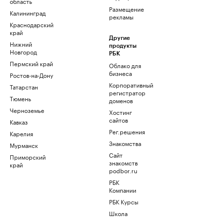
область
Размещение
Калининград
рекламы
Краснодарский
край
Другие
Нижний
продукты
Новгород
РБК
Пермский край
Облако для
бизнеса
Ростов-на-Дону
Корпоративный
Татарстан
регистратор
Тюмень
доменов
Черноземье
Хостинг
сайтов
Кавказ
Рег.решения
Карелия
Знакомства
Мурманск
Сайт
Приморский
знакомств
край
podbor.ru
РБК
Компании
РБК Курсы
Школа