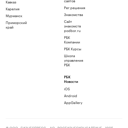
сайтов
Кавказ
Рег.решения
Карелия
Знакомства
Мурманск
Сайт
Приморский
знакомств
край
podbor.ru
РБК
Компании
РБК Курсы
Школа
управления
РБК
РБК
Новости
iOS
Android
AppGallery
© ООО «БИЗНЕСПРЕСС», АО «РОСБИЗНЕСКОНСАЛТИНГ», 1995–