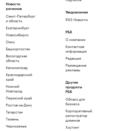
Новости
регионов
Уведомления
Санкт-Петербург
RSS Новости
и область
Екатеринбург
РБК
Новосибирск
О компании
Омск
Контактная
Башкортостан
информация
Вологодская
Редакция
область
Размещение
Калининград
рекламы
Краснодарский
край
Другие
Нижний
продукты
Новгород
РБК
Пермский край
Облако для
бизнеса
Ростов-на-Дону
Корпоративный
Татарстан
регистратор
Тюмень
доменов
Черноземье
Хостинг