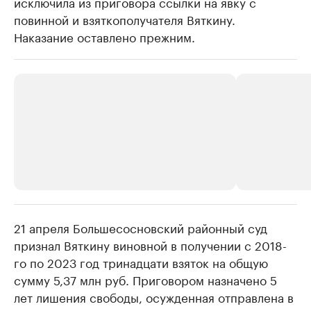
исключила из приговора ссылки на явку с
повинной и взяткополучателя Вяткину.
Наказание оставлено прежним.
21 апреля Большесосновский районный суд
РБК Компании
РБК Компании
признал Вяткину виновной в получении с 2018-
Крупнейшие производители и
Страховые к
го по 2023 год тринадцати взяток на общую
продавцы медийной продукции
присутствую
сумму 5,37 млн руб. Приговором назначено 5
Ознакомьтесь с информацией в каталоге
Посмотрите в ката
лет лишения свободы, осужденная отправлена в