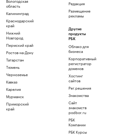
Вологодская
Редакция
область
Размещение
Калининград
рекламы
Краснодарский
край
Другие
Нижний
продукты
Новгород
РБК
Пермский край
Облако для
бизнеса
Ростов-на-Дону
Корпоративный
Татарстан
регистратор
Тюмень
доменов
Черноземье
Хостинг
сайтов
Кавказ
Рег.решения
Карелия
Знакомства
Мурманск
Сайт
Приморский
знакомств
край
podbor.ru
РБК
Компании
РБК Курсы