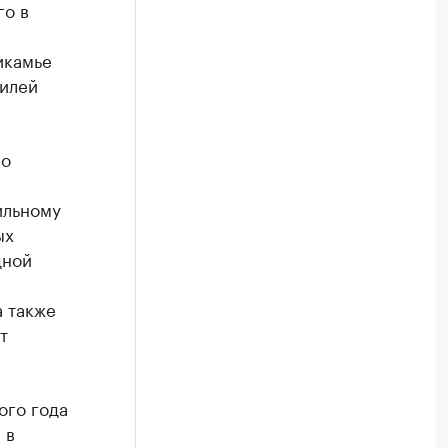
го в
икамье
билей
по
ильному
ых
дной
а также
т
ого года
 в