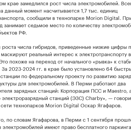
м крае замедлился рост числа электромобилей. Все
а данный момент насчитывается 1,7 тыс. единиц
анспорта, сообщили в технопарке Morion Digital. Пр
д занимает седьмое место по количеству электромо
ъектов РФ.
м роста числа гибридов, приведенные низкие цифры 
 маскируют реальный интерес к электротранспорту в
Это похоже на переход от начального «рывка» к стаб
 За 2023-2024 гг. в крае было установлено 64 быстр
 станции по федеральному проекту по развитию заря
уктуры для электромобилей. В Перми работают два
теля зарядных станций: Корпорация ПСС и Maestro, 
 электроразрядный станций (ЭЗС) Charby», — говори
сети технопарков Morion Digital Оскар Ягафаров.
о, по словам Ягафарова, в Перми с 1 сентября прошл
ы электромобилей имеют право бесплатного паркинга