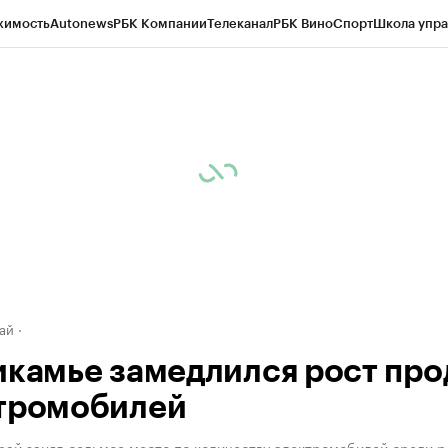
жимость
Autonews
РБК Компании
Телеканал
РБК Вино
Спорт
Школа упра
д
Стиль
Крипто
РБК Бизнес-среда
Дискуссионный клуб
Исследования
К
рагентов
Политика
Экономика
Бизнес
Технологии и медиа
Финансы
Рын
ай
икамье замедлился рост пр
тромобилей
рай занял седьмое место по количеству электромобилей среди р