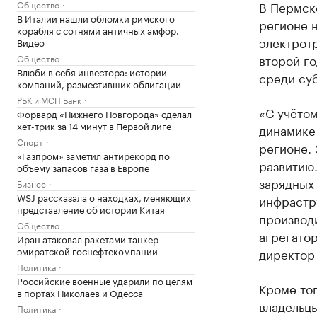
Общество
В Пермско
В Италии нашли обломки римского
регионе н
корабля с сотнями античных амфор.
электротр
Видео
второй го
Общество
Влюби в себя инвестора: истории
среди суб
компаний, разместивших облигации
РБК и МСП Банк
«С учёто
Форвард «Нижнего Новгорода» сделал
хет-трик за 14 минут в Первой лиге
динамике
Спорт
регионе. 
«Газпром» заметил антирекорд по
развитию.
объему запасов газа в Европе
зарядных
Бизнес
WSJ рассказала о находках, меняющих
инфрастр
представление об истории Китая
производи
Общество
агрегатор
Иран атаковал ракетами танкер
эмиратской госнефтекомпании
директор 
Политика
Российские военные ударили по целям
Кроме тог
в портах Николаев и Одесса
владельц
Политика