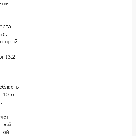
ития
орта
ыс.
которой
г (3,2
 область
, 10-е
.
учёт
евой
итой