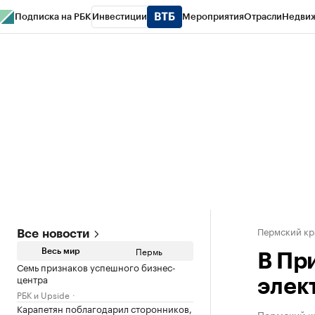
Подписка на РБК
Инвестиции
Мероприятия
Отрасли
Недви
РБК Курсы
РБК Life
Тренды
Визионеры
Национальные проекты
Горо
Спецпроекты СПб
Конференции СПб
Спецпроекты
Проверка конт
Пермский кр
Все новости
Пермь
Весь мир
В Пр
Семь признаков успешного бизнес-
центра
элек
РБК и Upside
Карапетян поблагодарил сторонников,
Пермский к