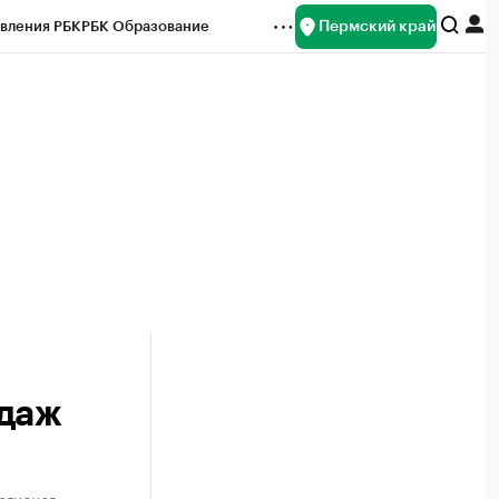
Пермский край
вления РБК
РБК Образование
редитные рейтинги
Франшизы
Газета
ок наличной валюты
одаж
егионов