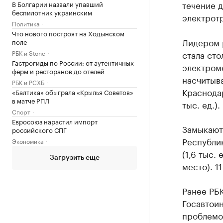
течение д
В Болгарии назвали упавший
беспилотник украинским
электрот
Политика
Что нового построят на Ходынском
Лидером 
поле
РБК и Stone
стала сто
Гастрогиды по России: от аутентичных
электромо
ферм и ресторанов до отелей
насчитыва
РБК и РСХБ
Краснодар
«Балтика» обыграла «Крылья Советов»
в матче РПЛ
тыс. ед.).
Спорт
Евросоюз нарастил импорт
Замыкают
российского СПГ
Республик
Экономика
(1,6 тыс. 
Загрузить еще
место). 1
Ранее РБ
Госавтои
проблемой