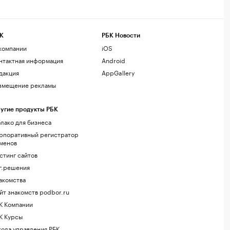
К
РБК Новости
компании
iOS
нтактная информация
Android
дакция
AppGallery
змещение рекламы
угие продукты РБК
лако для бизнеса
рпоративный регистратор
менов
стинг сайтов
г.решения
акомства
йт знакомств podbor.ru
К Компании
К Курсы
ола управления РБК