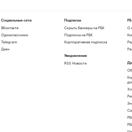
Социальные сети
Подписки
РБ
ВКонтакте
Скрыть баннеры на РБК
О 
Одноклассники
Подписка на РБК
Ко
Telegram
Корпоративная подписка
Ре
Дзен
Ра
Уведомления
RSS Новости
Др
Об
Ко
до
Хо
Ре
Зн
Са
РБ
РБ
Шк