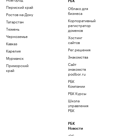
РБК
Пермский край
Облако для
бизнеса
Ростов-на-Дону
Корпоративный
Татарстан
регистратор
Тюмень
доменов
Черноземье
Хостинг
сайтов
Кавказ
Рег.решения
Карелия
Знакомства
Мурманск
Сайт
Приморский
знакомств
край
podbor.ru
РБК
Компании
РБК Курсы
Школа
управления
РБК
РБК
Новости
iOS