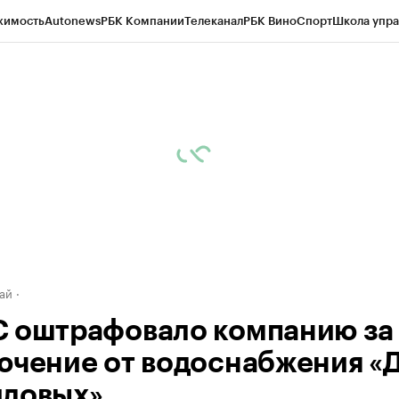
жимость
Autonews
РБК Компании
Телеканал
РБК Вино
Спорт
Школа упра
д
Стиль
Крипто
РБК Бизнес-среда
Дискуссионный клуб
Исследования
К
рагентов
Политика
Экономика
Бизнес
Технологии и медиа
Финансы
Рын
ай
 оштрафовало компанию за
ючение от водоснабжения «
довых»