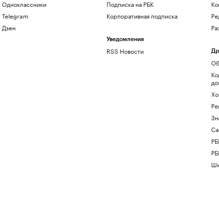
Одноклассники
Подписка на РБК
Ко
Telegram
Корпоративная подписка
Ре
Дзен
Ра
Уведомления
RSS Новости
Др
Об
Ко
до
Хо
Ре
Зн
Са
РБ
РБ
Шк