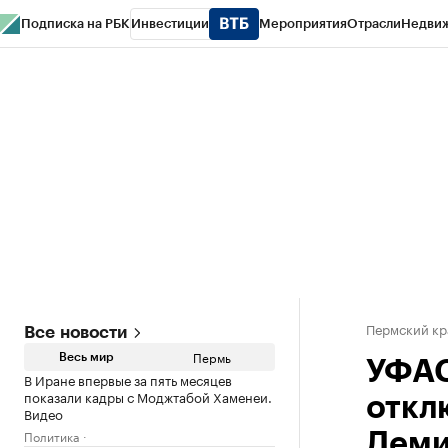
Подписка на РБК
Инвестиции
Мероприятия
Отрасли
Недви
РБК Курсы
РБК Life
Тренды
Визионеры
Национальные проекты
Горо
Спецпроекты СПб
Конференции СПб
Спецпроекты
Проверка конт
Пермский кр
Все новости
Пермь
Весь мир
УФАС
В Иране впервые за пять месяцев
показали кадры с Моджтабой Хаменеи.
откл
Видео
Политика
Деми