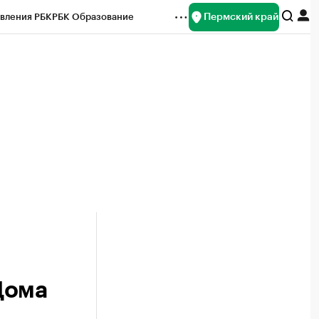
Пермский край
вления РБК
РБК Образование
редитные рейтинги
Франшизы
Газета
ок наличной валюты
Дома