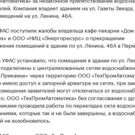
Автоматика» за незаконное препятствование водосн
лей. Компания владеет зданием на ул. Газеты Звезда,
мещений на ул. Ленина, 46А.
УФАС поступили жалобы владельца кафе-пекарни «Дом
х» и ООО «НИЦ «Энергоресурс» о прекращении
ения помещений в здании по ул. Ленина, 46А в Перм
УФАС установило, что помещения в здании по ул. Ле
 подключены к централизованным сетям водоснабже
-Прикамье» через территорию ООО «ТехПромАвтомат
имело доступ к запорной арматуре на сетях, при за
омещения заявителей могут отключаться от водосна
го, ООО «ТехПромАвтоматика» без согласования с др
никами проводила работы по перекладке сети водос
ниями, которые так и не были завершены, а водосна
й не возобновилось.