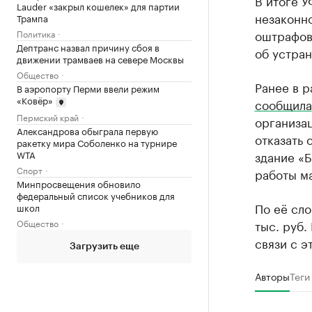
В итоге 
Lauder «закрыл кошелек» для партии
незаконн
Трампа
оштрафов
Политика
Дептранс назвал причину сбоя в
об устра
движении трамваев на севере Москвы
Общество
Ранее в 
В аэропорту Перми ввели режим
«Ковёр»
сообщила
Пермский край
организа
Александрова обыграла первую
отказать 
ракетку мира Соболенко на турнире
WTA
здание «Б
Спорт
работы ма
Минпросвещения обновило
федеральный список учебников для
По её сло
школ
Общество
тыс. руб.
связи с э
Загрузить еще
Авторы
Теги