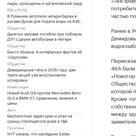
«ТехПром
сыры, крокодилы и органический сидр
потребите
РБК и РСХБ
частью по
В Румынии затопили четыре баржи в
рукаве Дуная для подачи воды на АЭС
Общество
Ранее в 
Десятки человек погибли при лобовом
Демидовы
ДТП с двумя автобусами в Нигере
водоснабж
Общество
Бинго Нолана: 9 интересных фактов об
«Одиссее»
Пермское 
Общество
46А были
Дивидендные гэпы в 2026 году: две
трети акций уже восстановили
«Новогор
котировки
Общество 
Инвестиции
которой п
Новый Audi Q9 против Mercedes-Benz
Кроме то
GLS и BMW X7. Сравнение, мнения и
цены
собствен
Авто
между зда
Беспилотник задел кран и упал на
заявителе
крышу строящегося дома в Уфе
Политика
NYT узнала, что наследник Estée