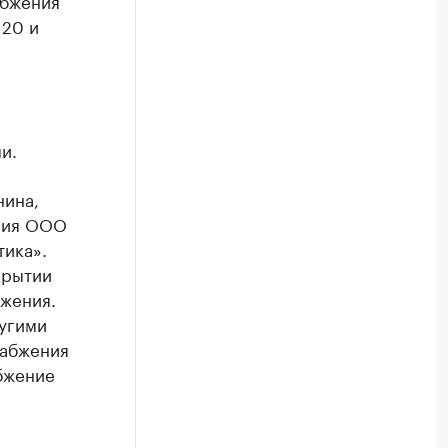
абжения
 20 и
и.
нина,
ния ООО
ика».
крытии
бжения.
угими
набжения
бжение