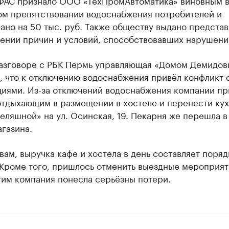
УФАС признало ООО «ТехПромАвтоматика» виновным 
ом препятствовании водоснабжения потребителей и
ано на 50 тыс. руб. Также обществу выдано предста
нении причин и условий, способствовавших нарушени
разговоре с РБК Пермь управляющая «Домом Демидов
, что к отключению водоснабжения привёл конфликт 
циями. Из-за отключений водоснабжения компании п
отдыхающим в размещении в хостеле и перенести кух
еляшной» на ул. Осинская, 19. Пекарня же перешла 
газина.
вам, выручка кафе и хостела в день составляет поря
 Кроме того, пришлось отменить выездные мероприят
тим компания понесла серьёзны потери.