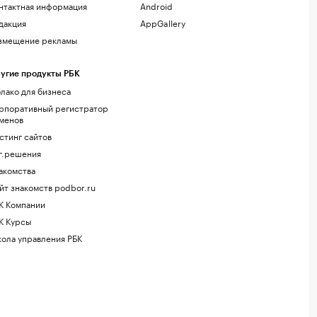
нтактная информация
Android
дакция
AppGallery
змещение рекламы
угие продукты РБК
лако для бизнеса
рпоративный регистратор
менов
стинг сайтов
г.решения
акомства
йт знакомств podbor.ru
К Компании
К Курсы
ола управления РБК