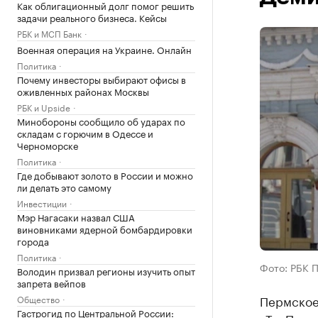
Как облигационный долг помог решить
задачи реального бизнеса. Кейсы
РБК и МСП Банк
Военная операция на Украине. Онлайн
Политика
Почему инвесторы выбирают офисы в
оживленных районах Москвы
РБК и Upside
Минобороны сообщило об ударах по
складам с горючим в Одессе и
Черноморске
Политика
Где добывают золото в России и можно
ли делать это самому
Инвестиции
Мэр Нагасаки назвал США
виновниками ядерной бомбардировки
города
Политика
Фото: РБК 
Володин призвал регионы изучить опыт
запрета вейпов
Пермское
Общество
Гастрогид по Центральной России: