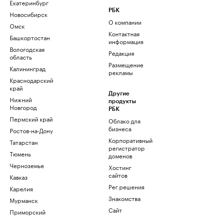
Екатеринбург
РБК
Новосибирск
О компании
Омск
Контактная
Башкортостан
информация
Вологодская
Редакция
область
Размещение
Калининград
рекламы
Краснодарский
край
Другие
Нижний
продукты
Новгород
РБК
Пермский край
Облако для
бизнеса
Ростов-на-Дону
Корпоративный
Татарстан
регистратор
Тюмень
доменов
Черноземье
Хостинг
сайтов
Кавказ
Рег.решения
Карелия
Знакомства
Мурманск
Сайт
Приморский