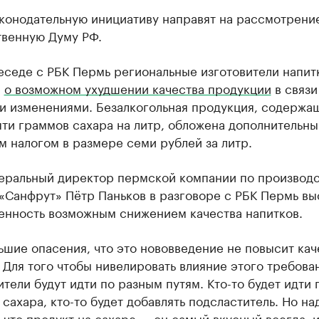
конодательную инициативу направят на рассмотрени
твенную Думу РФ.
еседе с РБК Пермь региональные изготовители напит
и
о возможном ухудшении качества продукции
в связи
и изменениями. Безалкогольная продукция, содержа
яти граммов сахара на литр, обложена дополнительн
 налогом в размере семи рублей за литр.
неральный директор пермской компании по производс
«Санфрут» Пётр Паньков в разговоре с РБК Пермь вы
енность возможным снижением качества напитков.
ьшие опасения, что это нововведение не повысит кач
 Для того чтобы нивелировать влияние этого требова
тели будут идти по разным путям. Кто-то будет идти 
сахара, кто-то будет добавлять подсластитель. Но на
 что продукт на сахаре — он самый вкусный всегда, 