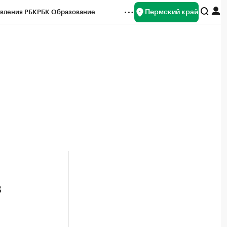
Пермский край
вления РБК
РБК Образование
редитные рейтинги
Франшизы
Газета
ок наличной валюты
з