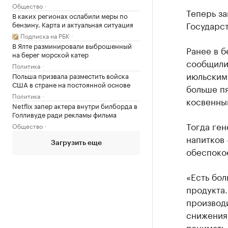
Общество
Теперь за
В каких регионах ослабили меры по
Государс
бензину. Карта и актуальная ситуация
Подписка на РБК
В Ялте разминировали выброшенный
Ранее в б
на берег морской катер
сообщил
Политика
июльским
Польша призвала разместить войска
США в стране на постоянной основе
больше п
Политика
косвенным
Netflix запер актера внутри билборда в
Голливуде ради рекламы фильма
Тогда ге
Общество
напитков 
Загрузить еще
обеспоко
«Есть бол
продукта.
производи
снижения 
понимать,