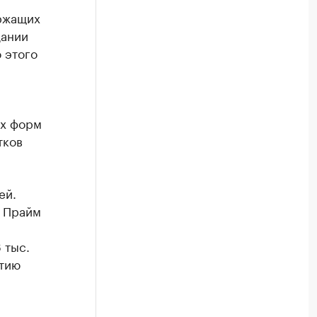
ржащих
дании
 этого
ых форм
тков
ей.
О Прайм
 тыс.
итию
а