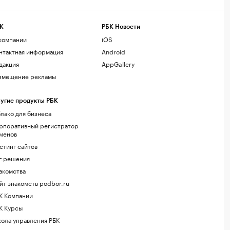
К
РБК Новости
компании
iOS
нтактная информация
Android
дакция
AppGallery
змещение рекламы
угие продукты РБК
лако для бизнеса
рпоративный регистратор
менов
стинг сайтов
г.решения
акомства
йт знакомств podbor.ru
К Компании
К Курсы
ола управления РБК