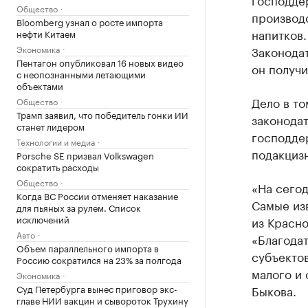
Общество
производ
Bloomberg узнал о росте импорта
напитков
нефти Китаем
Экономика
Законодат
Пентагон опубликовал 16 новых видео
он получи
с неопознанными летающими
объектами
Дело в то
Общество
Трамп заявил, что победитель гонки ИИ
законода
станет лидером
господде
Технологии и медиа
подакциз
Porsche SE призвал Volkswagen
сократить расходы
Общество
«На сегод
Когда ВС России отменяет наказание
Самые из
для пьяных за рулем. Список
исключений
из Красн
Авто
«Благодат
Объем параллельного импорта в
субъектов
Россию сократился на 23% за полгода
малого и
Экономика
Суд Петербурга вынес приговор экс-
Быкова.
главе НИИ вакцин и сывороток Трухину