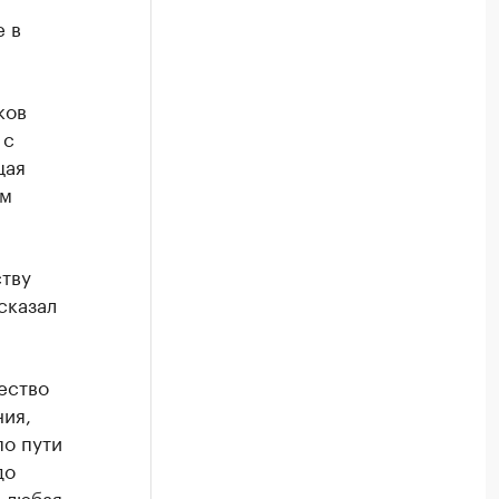
е в
ков
 с
щая
ым
тву
сказал
ество
ния,
по пути
до
и любая