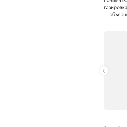
газировка
— объясн
РБК Компан