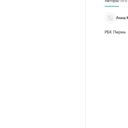
Авторы
Теги
Крупней
Ознакомьтесь
Анна 
РБК Пермь