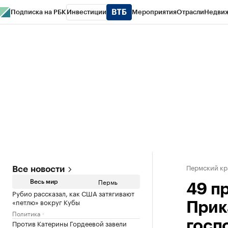
Подписка на РБК
Инвестиции
Мероприятия
Отрасли
Недви
РБК Курсы
РБК Life
Тренды
Визионеры
Национальные проекты
Горо
Спецпроекты СПб
Конференции СПб
Спецпроекты
Проверка конт
Пермский кр
Все новости
Пермь
Весь мир
49 п
Рубио рассказал, как США затягивают
«петлю» вокруг Кубы
Прик
Политика
Против Катерины Гордеевой завели
госп