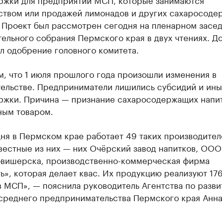
ством или продажей лимонадов и других сахаросоде
. Проект был рассмотрен сегодня на пленарном засе
ельного собрания Пермского края в двух чтениях. До
л одобрение головного комитета.
м, что 1 июля прошлого года произошли изменения в
тельстве. Предприниматели лишились субсидий и ин
ржки. Причина — признание сахаросодержащих напи
ным товаром.
ня в Пермском крае работает 49 таких производител
вестные из них — них Очёрский завод напитков, ОО
овишерска, производственно-коммерческая фирма
ь», которая делает квас. Их продукцию реализуют 176
 МСП», — пояснила руководитель Агентства по разв
 среднего предпринимательства Пермского края Анн