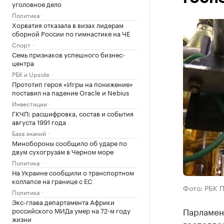
уголовное дело
Политика
Хорватия отказала в визах лидерам
сборной России по гимнастике на ЧЕ
Спорт
Семь признаков успешного бизнес-
центра
РБК и Upside
Прототип героя «Игры на понижение»
поставил на падение Oracle и Nebius
Инвестиции
ГКЧП: расшифровка, состав и события
августа 1991 года
База знаний
Минобороны сообщило об ударе по
двум сухогрузам в Черном море
Политика
На Украине сообщили о транспортном
коллапсе на границе с ЕС
Фото: РБК 
Политика
Экс-глава департамента Африки
Парламен
российского МИДа умер на 72-м году
жизни
господде