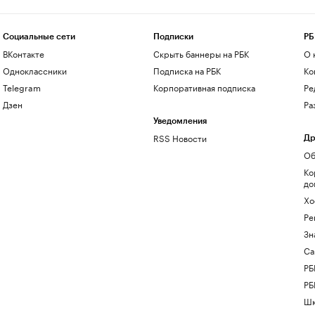
Социальные сети
Подписки
РБ
ВКонтакте
Скрыть баннеры на РБК
О 
Одноклассники
Подписка на РБК
Ко
Telegram
Корпоративная подписка
Ре
Дзен
Ра
Уведомления
RSS Новости
Др
Об
Ко
до
Хо
Ре
Зн
Са
РБ
РБ
Шк