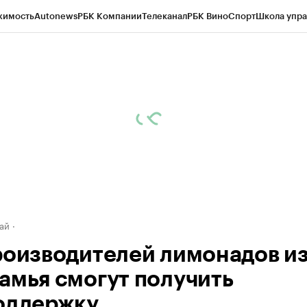
жимость
Autonews
РБК Компании
Телеканал
РБК Вино
Спорт
Школа упра
д
Стиль
Крипто
РБК Бизнес-среда
Дискуссионный клуб
Исследования
К
рагентов
Политика
Экономика
Бизнес
Технологии и медиа
Финансы
Рын
ай
роизводителей лимонадов и
амья смогут получить
оддержку