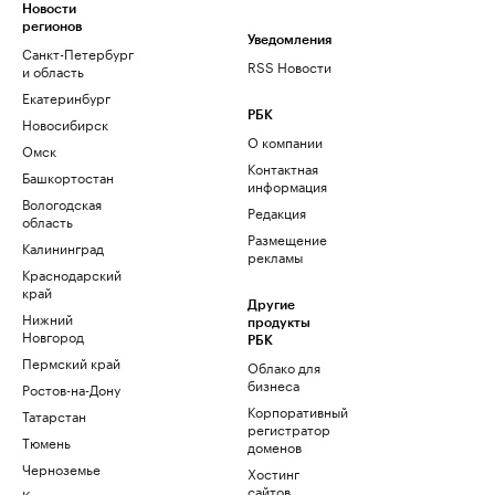
Новости
регионов
Уведомления
Санкт-Петербург
RSS Новости
и область
Екатеринбург
РБК
Новосибирск
О компании
Омск
Контактная
Башкортостан
информация
Вологодская
Редакция
область
Размещение
Калининград
рекламы
Краснодарский
край
Другие
Нижний
продукты
Новгород
РБК
Пермский край
Облако для
бизнеса
Ростов-на-Дону
Корпоративный
Татарстан
регистратор
Тюмень
доменов
Черноземье
Хостинг
сайтов
Кавказ