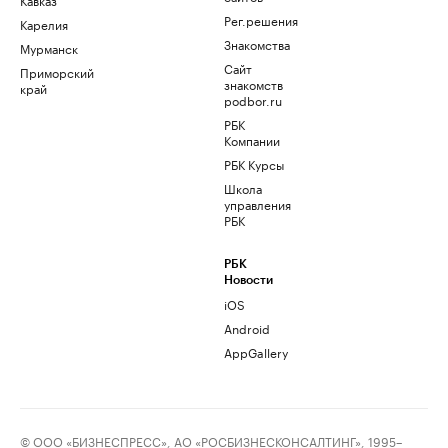
Рег.решения
Карелия
Знакомства
Мурманск
Сайт
Приморский
знакомств
край
podbor.ru
РБК
Компании
РБК Курсы
Школа
управления
РБК
РБК
Новости
iOS
Android
AppGallery
© ООО «БИЗНЕСПРЕСС», АО «РОСБИЗНЕСКОНСАЛТИНГ», 1995–