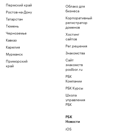
Пермский край
Облако для
бизнеса
Ростов-на-Дону
Корпоративный
Татарстан
регистратор
Тюмень
доменов
Черноземье
Хостинг
сайтов
Кавказ
Рег.решения
Карелия
Знакомства
Мурманск
Сайт
Приморский
знакомств
край
podbor.ru
РБК
Компании
РБК Курсы
Школа
управления
РБК
РБК
Новости
iOS