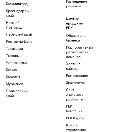
Размещение
Калининград
рекламы
Краснодарский
край
Другие
Нижний
продукты
Новгород
РБК
Пермский край
Облако для
бизнеса
Ростов-на-Дону
Корпоративный
Татарстан
регистратор
Тюмень
доменов
Черноземье
Хостинг
сайтов
Кавказ
Рег.решения
Карелия
Знакомства
Мурманск
Сайт
Приморский
знакомств
край
podbor.ru
РБК
Компании
РБК Курсы
Школа
управления