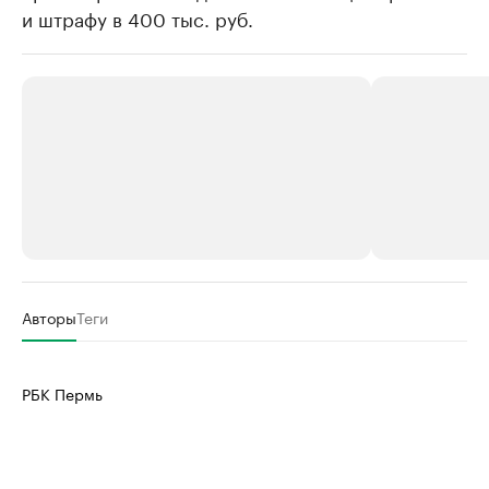
и штрафу в 400 тыс. руб.
РБК Компании
РБК Компании
Авторы
Теги
Крупные организации в
Крупнейшие
нефтегазовой промышленности
недвижимос
РБК Пермь
Найдите и проверьте данные в каталоге
Посмотрите данные