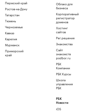
Пермский край
Облако для
бизнеса
Ростов-на-Дону
Корпоративный
Татарстан
регистратор
Тюмень
доменов
Черноземье
Хостинг
сайтов
Кавказ
Рег.решения
Карелия
Знакомства
Мурманск
Сайт
Приморский
знакомств
край
podbor.ru
РБК
Компании
РБК Курсы
Школа
управления
РБК
РБК
Новости
iOS