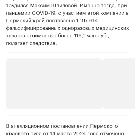
трудился Максим Шпилевой. Именно тогда, при
пандемии COVID-19, с участием этой компании в
Пермский край поставлено 1 197 614
фальсифицированных одноразовых медицинских
халатов стоимостью более 116,1 млн руб.,
полагает следствие.
В апелляционном постановлении Пермского
РБК Компании
РБК Компании
краевого суда от 14 марта 2024 года отмечено,
Крупнейшие производители и
Страховые к