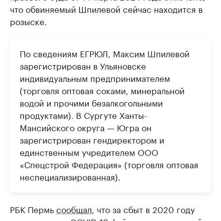
что обвиняемый Шпилевой сейчас находится в
продавцы медийной продукции
присутствую
розыске.
Ознакомьтесь с информацией в каталоге
Посмотрите в ката
По сведениям ЕГРЮЛ, Максим Шпилевой
зарегистрирован в Ульяновске
индивидуальным предпринимателем
(торговля оптовая соками, минеральной
водой и прочими безалкогольными
продуктами). В Сургуте Ханты-
Мансийского округа — Югра он
зарегистрирован гендиректором и
единственным учредителем ООО
«Спецстрой Федерация» (торговля оптовая
неспециализированная).
РБК Пермь
сообщал
, что за сбыт в 2020 году
при пандемии COVID-19 фейковых медизделий