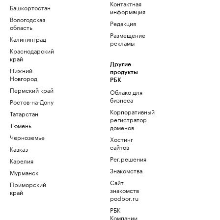
Контактная
Башкортостан
информация
Вологодская
Редакция
область
Размещение
Калининград
рекламы
Краснодарский
край
Другие
Нижний
продукты
Новгород
РБК
Пермский край
Облако для
бизнеса
Ростов-на-Дону
Корпоративный
Татарстан
регистратор
Тюмень
доменов
Черноземье
Хостинг
сайтов
Кавказ
Рег.решения
Карелия
Знакомства
Мурманск
Сайт
Приморский
знакомств
край
podbor.ru
РБК
Компании