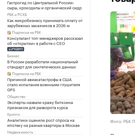
Гастрогид по Центральной России:
сыры, крокодилы и органический сидр
РБК и РСХБ
Как микробизнесу принимать оплату от
зарубежных заказчиков в 2026-м
Подписка на РБК
Консультант топ-менеджеров рассказал
об «открытии» в работе с CEO
РАДИО
Бизнес
В России разработали национальный
стандарт для синтетических данных
Подписка на РБК
Причиной авиакатастрофы в США
стало испытание военными глушителя
GPS
Общество
Эксперты назвали кражу биткоина
признаком для разворота курса
Крипто
Аналитики оценили рост спроса на
Фото: РБК 
ипотеку на разные квартиры в Москве
Недвижимость