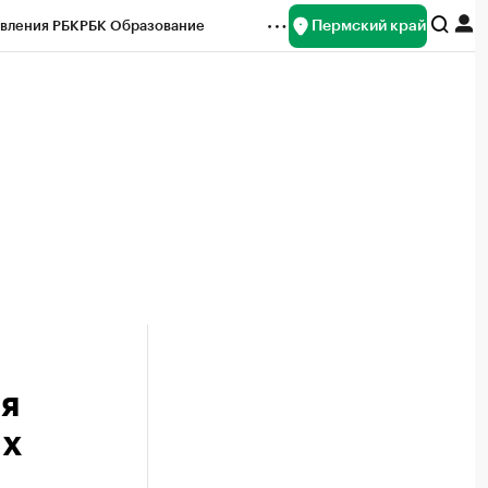
Пермский край
вления РБК
РБК Образование
редитные рейтинги
Франшизы
Газета
ок наличной валюты
я
их