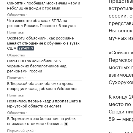
Представ
Синоптик пообещал москвичам жару и
встретили
небольшие дожди с грозами
сессии, 
Общество
Что известно об атаках БПЛА на
представ
регионы России. Главное к 6 августа
Нытвенск
Политика
мучных и
Эксперты объяснили, как россияне
меняют отношение к обучению в вузах
США
РАДИО
«Сейчас 
Общество
Пермског
Силы ПВО за ночь сбили 605
украинских беспилотников над
местных 
регионами России
взаимоде
Политика
Сухоруко
В Тверской области обломки дрона
повредили фасад объекта Wildberries
Политика
К концу 2
Появились первые кадры пропавшего в
место по 
Иркутской области самолета
Среди них
Общество
59 — мик
В Пермском крае более чем на рубль
снизилась стоимость бензина
Пермский край
Ранее РБ