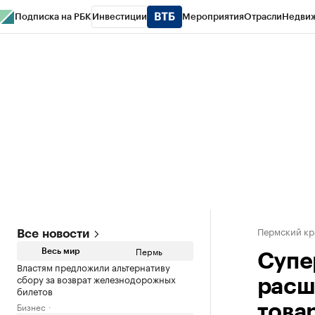
Подписка на РБК
Инвестиции
Мероприятия
Отрасли
Недви
РБК Курсы
РБК Life
Тренды
Визионеры
Национальные проекты
Горо
Спецпроекты СПб
Конференции СПб
Спецпроекты
Проверка конт
Пермский кр
Все новости
Пермь
Весь мир
Супе
Властям предложили альтернативу
сбору за возврат железнодорожных
расш
билетов
Бизнес
това