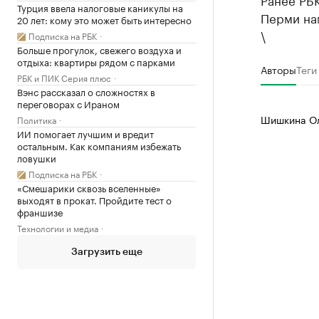
Турция ввела налоговые каникулы на
Перми на
20 лет: кому это может быть интересно
\
Подписка на РБК
Больше прогулок, свежего воздуха и
отдыха: квартиры рядом с парками
Авторы
Теги
РБК и ПИК Серия плюс
Вэнс рассказал о сложностях в
переговорах с Ираном
Шишкина Ол
Политика
ИИ помогает лучшим и вредит
остальным. Как компаниям избежать
ловушки
Подписка на РБК
«Смешарики сквозь вселенные»
выходят в прокат. Пройдите тест о
франшизе
Технологии и медиа
Загрузить еще