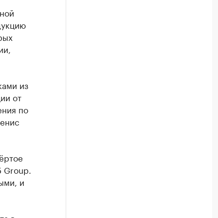
чной
дукцию
рых
ии,
ками из
ии от
ения по
Денис
вёртое
 Group.
ыми, и
та в