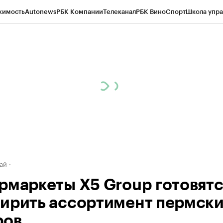
жимость
Autonews
РБК Компании
Телеканал
РБК Вино
Спорт
Школа упра
д
Стиль
Крипто
РБК Бизнес-среда
Дискуссионный клуб
Исследования
К
рагентов
Политика
Экономика
Бизнес
Технологии и медиа
Финансы
Рын
ай
рмаркеты X5 Group готовятс
ирить ассортимент пермск
ров