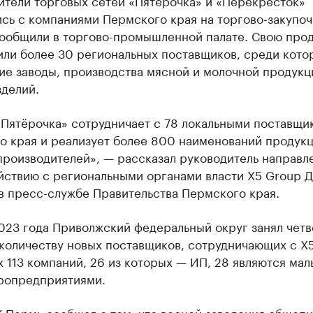
ители торговых сетей «Пятёрочка» и «Перекрёсток»
сь с компаниями Пермского края на торгово-закупо
сообщили в торгово-промышленной палате. Свою про
или более 30 региональных поставщиков, среди кото
ие заводы, производства мясной и молочной продукц
зделий.
«Пятёрочка» сотрудничает с 78 локальными поставщи
о края и реализует более 800 наименований продукц
производителей», — рассказал руководитель направл
йствию с региональными органами власти X5 Group 
в пресс-службе Правительства Пермского края.
023 года Приволжский федеральный округ занял чет
количеству новых поставщиков, сотрудничающих с X5
 113 компаний, 26 из которых — ИП, 28 являются мал
ропредприятиями.
К Пермь
сообщал
о том, что весной заведения общепи