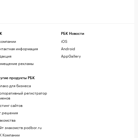
К
РБК Новости
компании
iOS
нтактная информация
Android
дакция
AppGallery
змещение рекламы
угие продукты РБК
лако для бизнеса
рпоративный регистратор
менов
стинг сайтов
г.решения
акомства
йт знакомств podbor.ru
К Компании