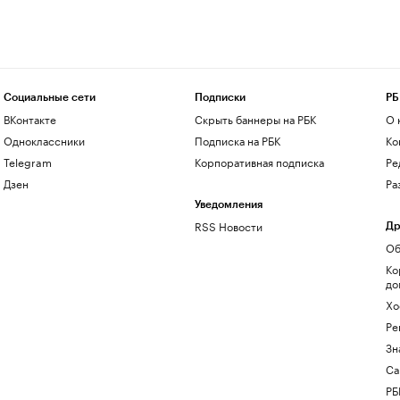
Социальные сети
Подписки
РБ
ВКонтакте
Скрыть баннеры на РБК
О 
Одноклассники
Подписка на РБК
Ко
Telegram
Корпоративная подписка
Ре
Дзен
Ра
Уведомления
RSS Новости
Др
Об
Ко
до
Хо
Ре
Зн
Са
РБ