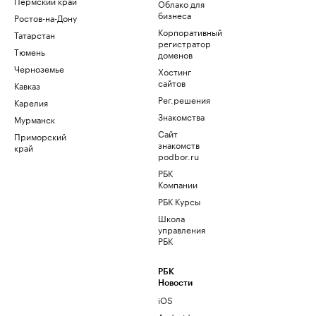
Пермский край
Облако для
бизнеса
Ростов-на-Дону
Корпоративный
Татарстан
регистратор
Тюмень
доменов
Черноземье
Хостинг
сайтов
Кавказ
Рег.решения
Карелия
Знакомства
Мурманск
Сайт
Приморский
знакомств
край
podbor.ru
РБК
Компании
РБК Курсы
Школа
управления
РБК
РБК
Новости
iOS