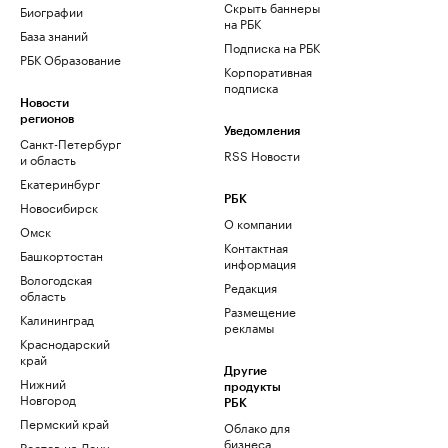
Скрыть баннеры
Биографии
на РБК
База знаний
Подписка на РБК
РБК Образование
Корпоративная
подписка
Новости
регионов
Уведомления
Санкт-Петербург
RSS Новости
и область
Екатеринбург
РБК
Новосибирск
О компании
Омск
Контактная
Башкортостан
информация
Вологодская
Редакция
область
Размещение
Калининград
рекламы
Краснодарский
край
Другие
Нижний
продукты
Новгород
РБК
Пермский край
Облако для
бизнеса
Ростов-на-Дону