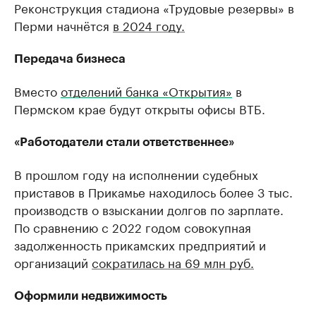
Реконструкция стадиона «Трудовые резервы» в
РБК Компании
РБК Компании
Перми начнётся
в 2024 году.
Крупнейшие производители и
Страховые к
продавцы медийной продукции
присутствую
Ознакомьтесь с информацией в каталоге
Передача бизнеса
Посмотрите в ката
Вместо
отделений банка «Открытия»
в
Пермском крае будут открыты офисы ВТБ.
«Работодатели стали ответственнее»
В прошлом году на исполнении судебных
приставов в Прикамье находилось более 3 тыс.
производств о взыскании долгов по зарплате.
По сравнению с 2022 годом совокупная
задолженность прикамских предприятий и
организаций
сократилась на 69 млн руб.
Оформили недвижимость