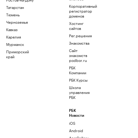
Корпоративный
Татарстан
регистратор
Тюмень
доменов
Черноземье
Хостинг
сайтов
Кавказ
Рег.решения
Карелия
Знакомства
Мурманск
Сайт
Приморский
знакомств
край
podbor.ru
РБК
Компании
РБК Курсы
Школа
управления
РБК
РБК
Новости
iOS
Android
AppGallery