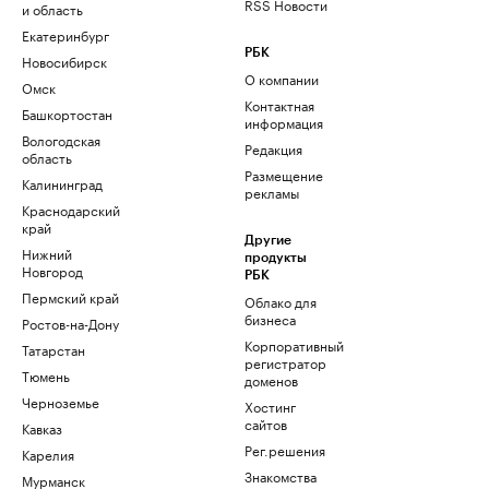
RSS Новости
и область
Екатеринбург
РБК
Новосибирск
О компании
Омск
Контактная
Башкортостан
информация
Вологодская
Редакция
область
Размещение
Калининград
рекламы
Краснодарский
край
Другие
Нижний
продукты
Новгород
РБК
Пермский край
Облако для
бизнеса
Ростов-на-Дону
Корпоративный
Татарстан
регистратор
Тюмень
доменов
Черноземье
Хостинг
сайтов
Кавказ
Рег.решения
Карелия
Знакомства
Мурманск