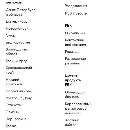
регионов
Уведомления
Санкт-Петербург
RSS Новости
и область
Екатеринбург
РБК
Новосибирск
О компании
Омск
Контактная
Башкортостан
информация
Вологодская
Редакция
область
Размещение
Калининград
рекламы
Краснодарский
край
Другие
Нижний
продукты
Новгород
РБК
Пермский край
Облако для
бизнеса
Ростов-на-Дону
Корпоративный
Татарстан
регистратор
Тюмень
доменов
Черноземье
Хостинг
сайтов
Кавказ