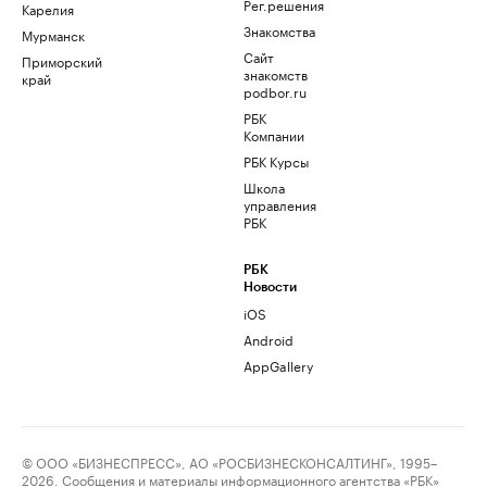
Рег.решения
Карелия
Знакомства
Мурманск
Сайт
Приморский
знакомств
край
podbor.ru
РБК
Компании
РБК Курсы
Школа
управления
РБК
РБК
Новости
iOS
Android
AppGallery
© ООО «БИЗНЕСПРЕСС», АО «РОСБИЗНЕСКОНСАЛТИНГ», 1995–
2026. Сообщения и материалы информационного агентства «РБК»