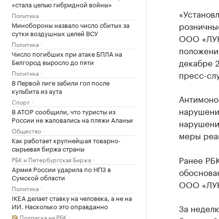
«стала целью гибридной войны»
«Установ
Политика
розничны
Минобороны назвало число сбитых за
сутки воздушных целей ВСУ
ООО «ЛУК
Политика
положени
Число погибших при атаке БПЛА на
декабре 2
Белгород выросло до пяти
Политика
пресс-сл
В Первой лиге забили гол после
кульбита из аута
Антимоно
Спорт
нарушение
В АТОР сообщили, что туристы из
России не жаловались на пляжи Аланьи
нарушени
Общество
меры реа
Как работает крупнейшая товарно-
сырьевая биржа страны
Ранее РБ
РБК и Петербургская Биржа
Армия России ударила по НПЗ в
обоснован
Сумской области
ООО «ЛУК
Политика
IKEA делает ставку на человека, а не на
ИИ. Насколько это оправданно
За неделю
Подписка на РБК