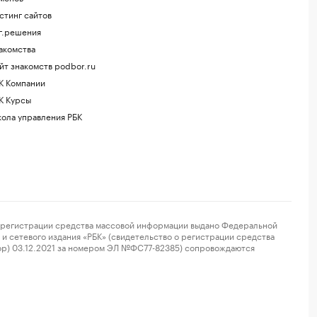
стинг сайтов
г.решения
акомства
йт знакомств podbor.ru
К Компании
К Курсы
ола управления РБК
регистрации средства массовой информации выдано Федеральной
и сетевого издания «РБК» (свидетельство о регистрации средства
ор) 03.12.2021 за номером ЭЛ №ФС77-82385) сопровождаются