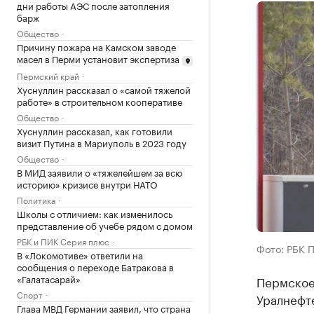
дни работы АЭС после затопления
барж
Общество
Причину пожара на Камском заводе
масел в Перми установит экспертиза
Пермский край
Хуснуллин рассказал о «самой тяжелой
работе» в строительном кооперативе
Общество
Хуснуллин рассказал, как готовили
визит Путина в Мариуполь в 2023 году
Общество
В МИД заявили о «тяжелейшем за всю
историю» кризисе внутри НАТО
Политика
Школы с отличием: как изменилось
представление об учебе рядом с домом
РБК и ПИК Серия плюс
Фото: РБК 
В «Локомотиве» ответили на
сообщения о переходе Батракова в
«Галатасарай»
Пермское
Спорт
Уралнефте
Глава МВД Германии заявил, что страна