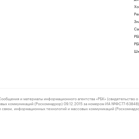
Хо
Ре
Зн
Са
РБ
РБ
Шк
ения и материалы информационного агентства «РБК» (свидетельство о 
овых коммуникаций (Роскомнадзор) 09.12.2015 за номером ИА №ФС77-63848) 
 связи, информационных технологий и массовых коммуникаций (Роскомнадз