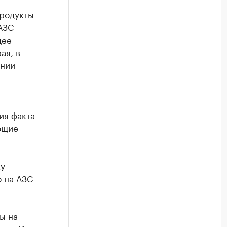
продукты
АЗС
щее
ая, в
ении
ия факта
ющие
ку
о на АЗС
ы на