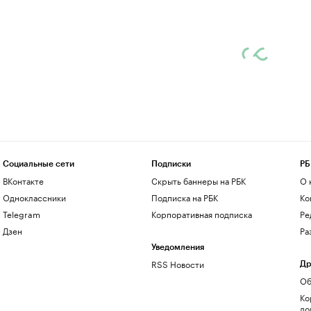
Социальные сети
Подписки
РБ
ВКонтакте
Скрыть баннеры на РБК
О 
Одноклассники
Подписка на РБК
Ко
Telegram
Корпоративная подписка
Ре
Дзен
Ра
Уведомления
RSS Новости
Др
Об
Ко
до