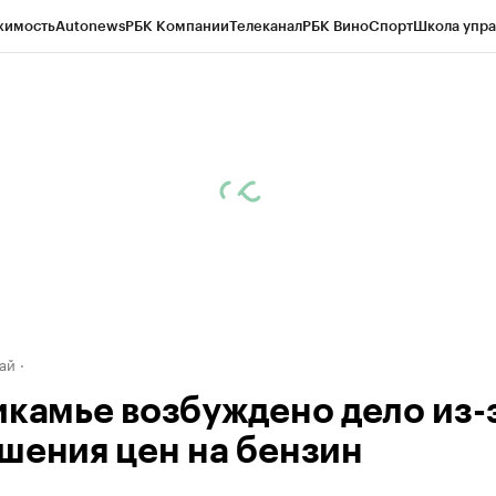
жимость
Autonews
РБК Компании
Телеканал
РБК Вино
Спорт
Школа упра
д
Стиль
Крипто
РБК Бизнес-среда
Дискуссионный клуб
Исследования
К
рагентов
Политика
Экономика
Бизнес
Технологии и медиа
Финансы
Рын
ай
икамье возбуждено дело из-
шения цен на бензин