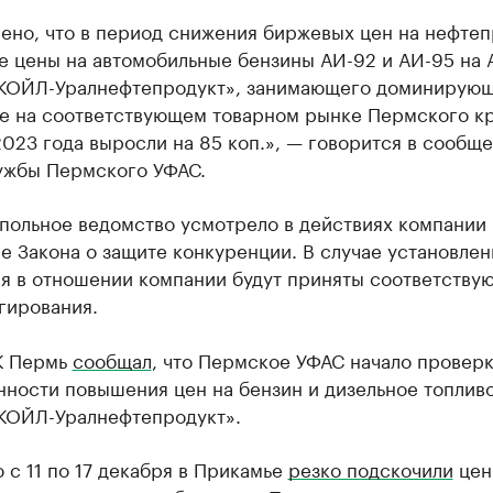
лено, что в период снижения биржевых цен на нефте
е цены на автомобильные бензины АИ-92 и АИ-95 на 
ОЙЛ-Уралнефтепродукт», занимающего доминирую
е на соответствующем товарном рынке Пермского кр
023 года выросли на 85 коп.», — говорится в сообщ
ужбы Пермского УФАС.
польное ведомство усмотрело в действиях компании
 Закона о защите конкуренции. В случае установлен
я в отношении компании будут приняты соответству
гирования.
К Пермь
сообщал
, что Пермское УФАС начало провер
ности повышения цен на бензин и дизельное топлив
ОЙЛ-Уралнефтепродукт».
 с 11 по 17 декабря в Прикамье
резко подскочили
цен