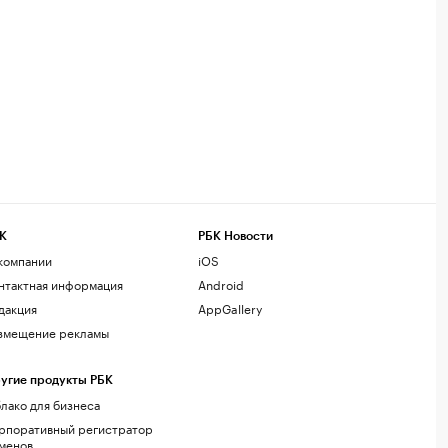
К
РБК Новости
компании
iOS
нтактная информация
Android
дакция
AppGallery
змещение рекламы
угие продукты РБК
лако для бизнеса
рпоративный регистратор
менов