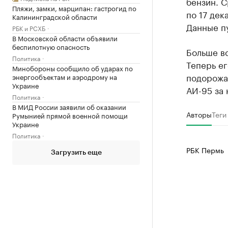
бензин. С
Пляжи, замки, марципан: гастрогид по
по 17 дек
Калининградской области
Данные пу
РБК и РСХБ
В Московской области объявили
беспилотную опасность
Больше в
Политика
Теперь ег
Минобороны сообщило об ударах по
подорожал
энергообъектам и аэродрому на
Украине
АИ-95 за 
Политика
В МИД России заявили об оказании
Авторы
Теги
Румынией прямой военной помощи
Украине
Политика
РБК Пермь
Загрузить еще