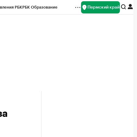
Пермский край
вления РБК
РБК Образование
редитные рейтинги
Франшизы
Газета
ок наличной валюты
за