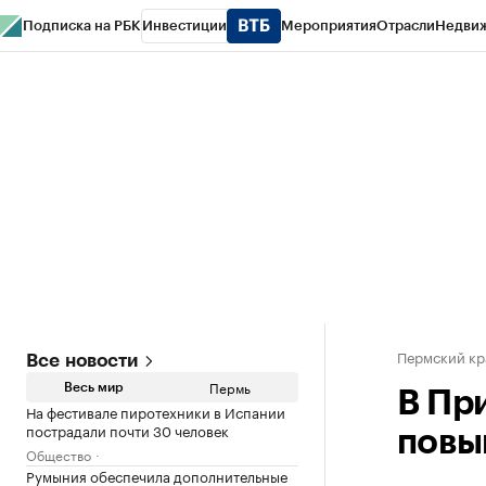
Подписка на РБК
Инвестиции
Мероприятия
Отрасли
Недви
РБК Курсы
РБК Life
Тренды
Визионеры
Национальные проекты
Горо
Спецпроекты СПб
Конференции СПб
Спецпроекты
Проверка конт
Пермский кр
Все новости
Пермь
Весь мир
В Пр
На фестивале пиротехники в Испании
пострадали почти 30 человек
повы
Общество
Румыния обеспечила дополнительные