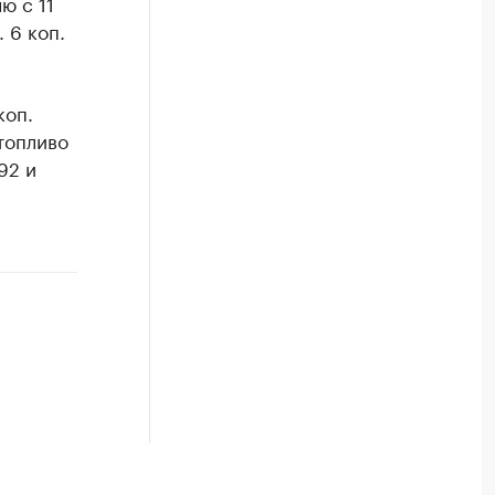
ю с 11
 6 коп.
коп.
 топливо
92 и