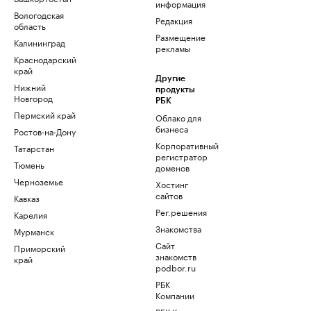
информация
Вологодская
Редакция
область
Размещение
Калининград
рекламы
Краснодарский
край
Другие
Нижний
продукты
Новгород
РБК
Пермский край
Облако для
бизнеса
Ростов-на-Дону
Корпоративный
Татарстан
регистратор
Тюмень
доменов
Черноземье
Хостинг
сайтов
Кавказ
Рег.решения
Карелия
Знакомства
Мурманск
Сайт
Приморский
знакомств
край
podbor.ru
РБК
Компании